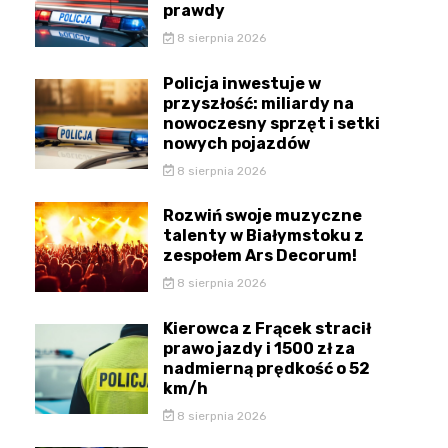
prawdy
8 sierpnia 2026
Policja inwestuje w
przyszłość: miliardy na
nowoczesny sprzęt i setki
nowych pojazdów
8 sierpnia 2026
Rozwiń swoje muzyczne
talenty w Białymstoku z
zespołem Ars Decorum!
8 sierpnia 2026
Kierowca z Frącek stracił
prawo jazdy i 1500 zł za
nadmierną prędkość o 52
km/h
8 sierpnia 2026