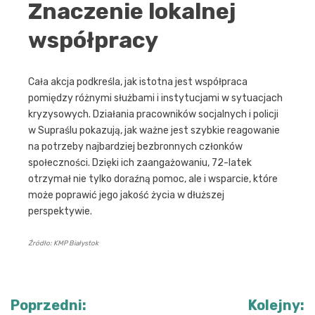
Znaczenie lokalnej
współpracy
Cała akcja podkreśla, jak istotna jest współpraca
pomiędzy różnymi służbami i instytucjami w sytuacjach
kryzysowych. Działania pracowników socjalnych i policji
w Supraślu pokazują, jak ważne jest szybkie reagowanie
na potrzeby najbardziej bezbronnych członków
społeczności. Dzięki ich zaangażowaniu, 72-latek
otrzymał nie tylko doraźną pomoc, ale i wsparcie, które
może poprawić jego jakość życia w dłuższej
perspektywie.
Źródło: KMP Białystok
Nawigacja
Poprzedni:
Kolejny: