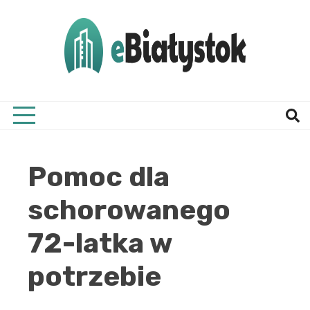
Skip
to
content
Twój informator, Białystok i okolice
eBial
Pomoc dla
schorowanego
72-latka w
potrzebie