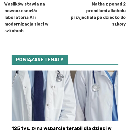
wpisu
Wasilków stawia na
Matka z ponad 2
nowoczesność:
promilami alkoholu
laboratoria AI i
przyjechała po dziecko do
modernizacja sieci w
szkoły
szkołach
POWIĄZANE TEMATY
125 tys. zł na wsparcie terapii dla dzieci w