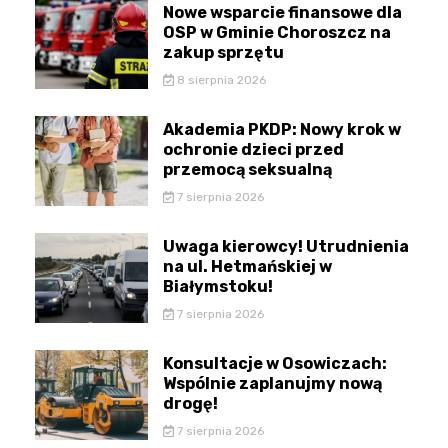
Nowe wsparcie finansowe dla
OSP w Gminie Choroszcz na
zakup sprzętu
8 sierpnia 2026
Akademia PKDP: Nowy krok w
ochronie dzieci przed
przemocą seksualną
7 sierpnia 2026
Uwaga kierowcy! Utrudnienia
na ul. Hetmańskiej w
Białymstoku!
7 sierpnia 2026
Konsultacje w Osowiczach:
Wspólnie zaplanujmy nową
drogę!
7 sierpnia 2026