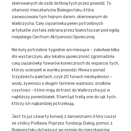
skierowanych do osób dotkniętych przez powódź. To
ofiarność mieszkańców Białegostoku, która
zaowocowała tym hojnym darem, skierowanym do
Wałbrzycha. Cały ciężarówka pełen potrzebnych
artykułów została zebrana przez białostoczan pod egidą
miejskiego Centrum Aktywności Społecznej.
Nie były potrzebne tygodnie ani miesiące – zaledwie kilka
dni wystarczyło, aby lokalna społeczność zgromadziła
całą ciężarówkę towarów koniecznych do wsparcia tych,
którzy ucierpieli w wyniku powodzi. Mowa o ponad
trzydziestu paletach, czyli 20 tonach niezbędności –
wody, żywności o długim terminie ważności, środków
czystości – które mają dotrzeć do Wałbrzycha już w
najbliższy poniedziałek. Stamtąd trafią one do rąk tych,
którzy ich najbardziej potrzebują.
Jest to już czwarty konwój z darowiznami, który ruszył
ze stolicy Podlasia. Poprzez fundację Dialog, pomoc z
Białegostoku dotarła już wcześniej do mieszkańców