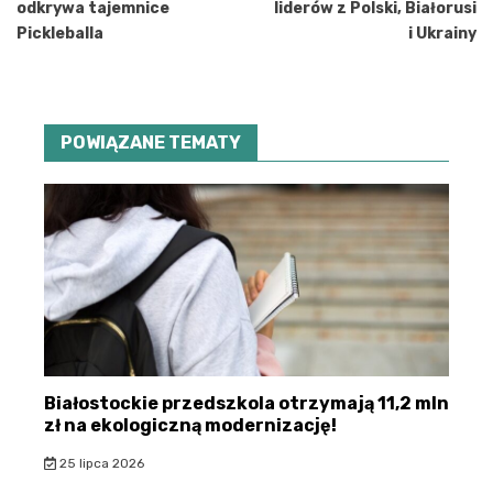
odkrywa tajemnice
liderów z Polski, Białorusi
Pickleballa
i Ukrainy
POWIĄZANE TEMATY
Białostockie przedszkola otrzymają 11,2 mln
zł na ekologiczną modernizację!
25 lipca 2026