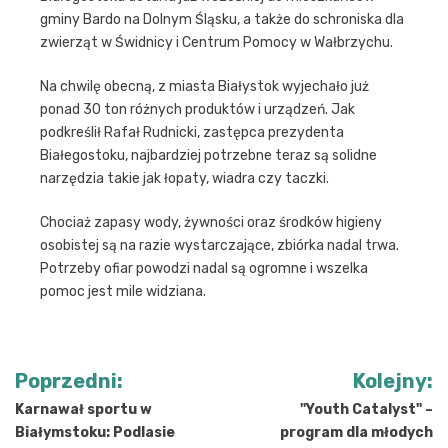
gminy Bardo na Dolnym Śląsku, a także do schroniska dla
zwierząt w Świdnicy i Centrum Pomocy w Wałbrzychu.
Na chwilę obecną, z miasta Białystok wyjechało już
ponad 30 ton różnych produktów i urządzeń. Jak
podkreślił Rafał Rudnicki, zastępca prezydenta
Białegostoku, najbardziej potrzebne teraz są solidne
narzędzia takie jak łopaty, wiadra czy taczki.
Chociaż zapasy wody, żywności oraz środków higieny
osobistej są na razie wystarczające, zbiórka nadal trwa.
Potrzeby ofiar powodzi nadal są ogromne i wszelka
pomoc jest mile widziana.
Nawigacja
Poprzedni:
Kolejny:
wpisu
Karnawał sportu w
"Youth Catalyst" –
Białymstoku: Podlasie
program dla młodych