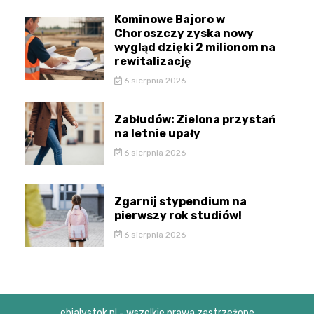
Kominowe Bajoro w
Choroszczy zyska nowy
wygląd dzięki 2 milionom na
rewitalizację
6 sierpnia 2026
Zabłudów: Zielona przystań
na letnie upały
6 sierpnia 2026
Zgarnij stypendium na
pierwszy rok studiów!
6 sierpnia 2026
ebialystok.pl - wszelkie prawa zastrzeżone