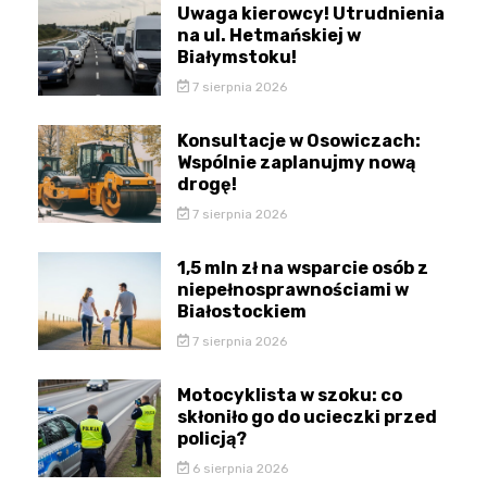
Uwaga kierowcy! Utrudnienia
na ul. Hetmańskiej w
Białymstoku!
7 sierpnia 2026
Konsultacje w Osowiczach:
Wspólnie zaplanujmy nową
drogę!
7 sierpnia 2026
1,5 mln zł na wsparcie osób z
niepełnosprawnościami w
Białostockiem
7 sierpnia 2026
Motocyklista w szoku: co
skłoniło go do ucieczki przed
policją?
6 sierpnia 2026