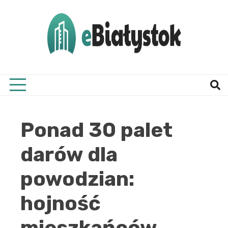
Skip
to
content
Twój informator, Białystok i okolice
eBial
Ponad 30 palet
darów dla
powodzian:
hojność
mieszkańców