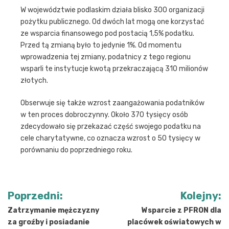
W województwie podlaskim działa blisko 300 organizacji
pożytku publicznego. Od dwóch lat mogą one korzystać
ze wsparcia finansowego pod postacią 1,5% podatku.
Przed tą zmianą było to jedynie 1%. Od momentu
wprowadzenia tej zmiany, podatnicy z tego regionu
wsparli te instytucje kwotą przekraczającą 310 milionów
złotych.
Obserwuje się także wzrost zaangażowania podatników
w ten proces dobroczynny. Około 370 tysięcy osób
zdecydowało się przekazać część swojego podatku na
cele charytatywne, co oznacza wzrost o 50 tysięcy w
porównaniu do poprzedniego roku.
Nawigacja
Poprzedni:
Kolejny:
wpisu
Zatrzymanie mężczyzny
Wsparcie z PFRON dla
za groźby i posiadanie
placówek oświatowych w