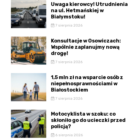
Uwaga kierowcy! Utrudnienia
na ul. Hetmańskiej w
Białymstoku!
7 sierpnia 2026
Konsultacje w Osowiczach:
Wspólnie zaplanujmy nową
drogę!
7 sierpnia 2026
1,5 mln zł na wsparcie osób z
niepełnosprawnościami w
Białostockiem
7 sierpnia 2026
Motocyklista w szoku: co
skłoniło go do ucieczki przed
policją?
6 sierpnia 2026