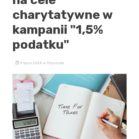
charytatywne w
kampanii "1,5%
podatku"
9 lipca 2024
w
Pozostałe