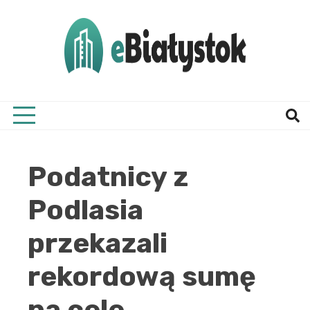
Skip
to
content
Twój informator, Białystok i okolice
eBial
Podatnicy z
Podlasia
przekazali
rekordową sumę
na cele