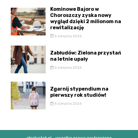
Kominowe Bajoro w
Choroszczy zyska nowy
wygląd dzięki 2 milionom na
rewitalizację
6 sierpnia 2026
Zabłudów: Zielona przystań
na letnie upały
6 sierpnia 2026
Zgarnij stypendium na
pierwszy rok studiów!
6 sierpnia 2026