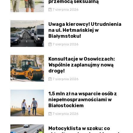
przemocą seksualną
7 sierpnia 2026
Uwaga kierowcy! Utrudnienia
na ul. Hetmańskiej w
Białymstoku!
7 sierpnia 2026
Konsultacje w Osowiczach:
Wspólnie zaplanujmy nową
drogę!
7 sierpnia 2026
1,5 mln zł na wsparcie osób z
niepełnosprawnościami w
Białostockiem
7 sierpnia 2026
Motocyklista w szoku: co