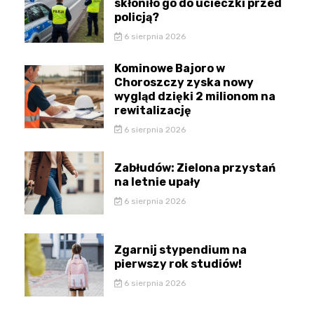
skłoniło go do ucieczki przed
policją?
6 sierpnia 2026
Kominowe Bajoro w
Choroszczy zyska nowy
wygląd dzięki 2 milionom na
rewitalizację
6 sierpnia 2026
Zabłudów: Zielona przystań
na letnie upały
6 sierpnia 2026
Zgarnij stypendium na
pierwszy rok studiów!
6 sierpnia 2026