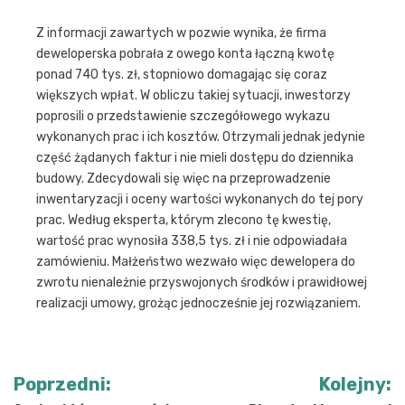
Z informacji zawartych w pozwie wynika, że firma
deweloperska pobrała z owego konta łączną kwotę
ponad 740 tys. zł, stopniowo domagając się coraz
większych wpłat. W obliczu takiej sytuacji, inwestorzy
poprosili o przedstawienie szczegółowego wykazu
wykonanych prac i ich kosztów. Otrzymali jednak jedynie
część żądanych faktur i nie mieli dostępu do dziennika
budowy. Zdecydowali się więc na przeprowadzenie
inwentaryzacji i oceny wartości wykonanych do tej pory
prac. Według eksperta, którym zlecono tę kwestię,
wartość prac wynosiła 338,5 tys. zł i nie odpowiadała
zamówieniu. Małżeństwo wezwało więc dewelopera do
zwrotu nienależnie przyswojonych środków i prawidłowej
realizacji umowy, grożąc jednocześnie jej rozwiązaniem.
Nawigacja
Poprzedni:
Kolejny: