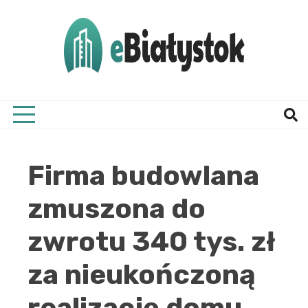
Skip
to
content
Twój informator, Białystok i okolice
eBial
Firma budowlana
zmuszona do
zwrotu 340 tys. zł
za nieukończoną
realizację domu