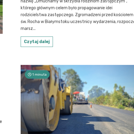
nazwę „Dmuchamy w skrzydła rodzinom zastępczym”,
którego głównym celem było propagowanie idei
rodzicielstwa zastępczego. Zgromadzeni przed kościołem
św. Rocha w Białymstoku uczestnicy wydarzenia, rozpoczę
marsz...
Czytaj dalej
1 minuta
ie