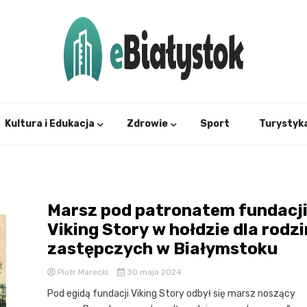
Twój informator, Białystok i okolice
eBial
Kultura i Edukacja
Zdrowie
Sport
Turystyk
Marsz pod patronatem fundacj
Viking Story w hołdzie dla rodzi
zastępczych w Białymstoku
Piotr Marecki
30 maja 2024
Pod egidą fundacji Viking Story odbył się marsz noszący