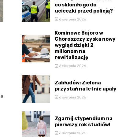
co skłoniło go do
ucieczki przed policją?
6 sierpnia 2026
Kominowe Bajoro w
Choroszczy zyska nowy
wygląd dzięki 2
milionom na
rewitalizację
6 sierpnia 2026
Zabłudów: Zielona
przystań na letnie upały
na
6 sierpnia 2026
Zgarnij stypendium na
pierwszy rok studiów!
6 sierpnia 2026