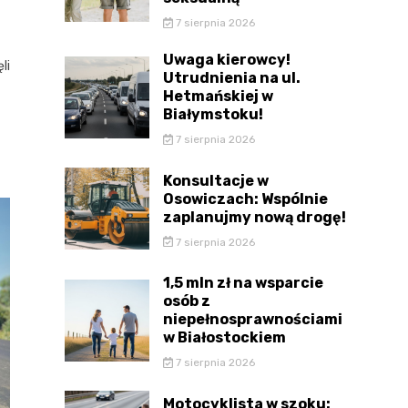
7 sierpnia 2026
Uwaga kierowcy!
li
Utrudnienia na ul.
Hetmańskiej w
Białymstoku!
7 sierpnia 2026
Konsultacje w
Osowiczach: Wspólnie
zaplanujmy nową drogę!
7 sierpnia 2026
1,5 mln zł na wsparcie
osób z
niepełnosprawnościami
w Białostockiem
7 sierpnia 2026
Motocyklista w szoku: