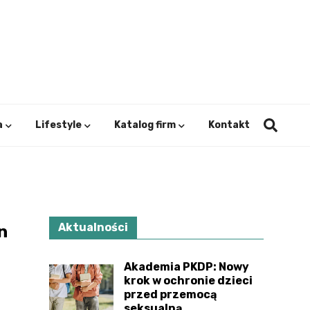
ystok.
a
Lifestyle
Katalog firm
Kontakt
i
Aktualności
n
Akademia PKDP: Nowy
krok w ochronie dzieci
przed przemocą
seksualną