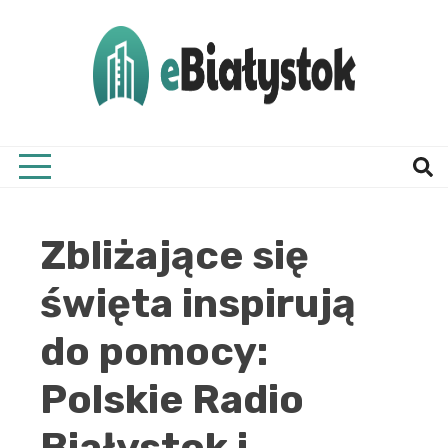
Skip
to
content
Twój informator, Białystok i okolice
eBial
Zbliżające się
święta inspirują
do pomocy:
Polskie Radio
Białystok i