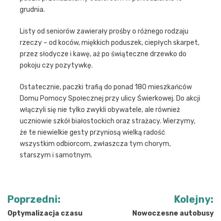
grudnia.
Listy od seniorów zawierały prośby o różnego rodzaju
rzeczy – od koców, miękkich poduszek, ciepłych skarpet,
przez słodycze i kawę, aż po świąteczne drzewko do
pokoju czy pozytywkę.
Ostatecznie, paczki trafią do ponad 180 mieszkańców
Domu Pomocy Społecznej przy ulicy Świerkowej. Do akcji
włączyli się nie tylko zwykli obywatele, ale również
uczniowie szkół białostockich oraz strażacy. Wierzymy,
że te niewielkie gesty przyniosą wielką radość
wszystkim odbiorcom, zwłaszcza tym chorym,
starszym i samotnym.
Nawigacja
Poprzedni:
Kolejny:
wpisu
Optymalizacja czasu
Nowoczesne autobusy