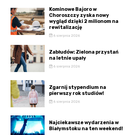
Kominowe Bajoro w
Choroszczy zyska nowy
wygląd dzięki 2 milionom na
rewitalizację
6 sierpnia 2026
Zabłudów: Zielona przystań
na letnie upały
6 sierpnia 2026
Zgarnij stypendium na
pierwszy rok studiów!
6 sierpnia 2026
Najciekawsze wydarzenia w
Białymstoku na ten weekend!