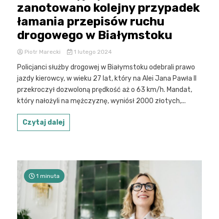
zanotowano kolejny przypadek
łamania przepisów ruchu
drogowego w Białymstoku
Piotr Marecki
1 lutego 2024
Policjanci służby drogowej w Białymstoku odebrali prawo
jazdy kierowcy, w wieku 27 lat, który na Alei Jana Pawła II
przekroczył dozwoloną prędkość aż o 63 km/h. Mandat,
który nałożyli na mężczyznę, wyniósł 2000 złotych,...
Czytaj dalej
1 minuta