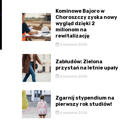
Kominowe Bajoro w
Choroszczy zyska nowy
wygląd dzięki 2
milionom na
rewitalizację
6 sierpnia 2026
Zabłudów: Zielona
przystań na letnie upały
6 sierpnia 2026
Zgarnij stypendium na
pierwszy rok studiów!
6 sierpnia 2026