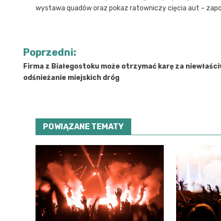
wystawa quadów oraz pokaz ratowniczy cięcia aut – zapo
Nawigacja
Poprzedni:
wpisu
Firma z Białegostoku może otrzymać karę za niewłaśc
odśnieżanie miejskich dróg
POWIĄZANE TEMATY