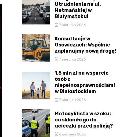
Utrudnienia na ul.
Hetmańskiej w
Białymstoku!
7 sierpnia 2026
Konsultacje w
Osowiczach: Wspólnie
zaplanujmy nową drogę!
7 sierpnia 2026
1,5 mln zł na wsparcie
osób z
niepełnosprawnościami
w Białostockiem
7 sierpnia 2026
Motocyklista w szoku:
co skłoniło go do
ucieczki przed policją?
6 sierpnia 2026