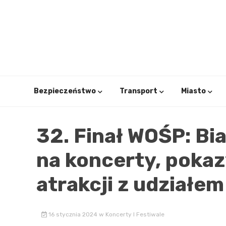
Skip
to
content
Bezpieczeństwo
Transport
Miasto
32. Finał WOŚP: B
na koncerty, pokazy
atrakcji z udziałe
16 stycznia 2024
w
Koncerty I Festiwale