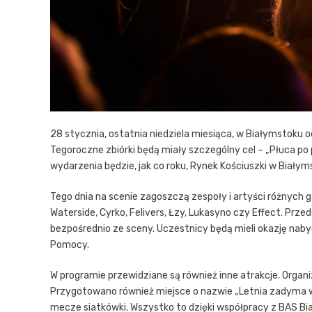
28 stycznia, ostatnia niedziela miesiąca, w Białymstoku o
Tegoroczne zbiórki będą miały szczególny cel – „Płuca po
wydarzenia będzie, jak co roku, Rynek Kościuszki w Białym
Tego dnia na scenie zagoszczą zespoły i artyści różnyc
Waterside, Cyrko, Felivers, Łzy, Lukasyno czy Effect. P
bezpośrednio ze sceny. Uczestnicy będą mieli okazję naby
Pomocy.
W programie przewidziane są również inne atrakcje. Orga
Przygotowano również miejsce o nazwie „Letnia zadyma w ś
mecze siatkówki. Wszystko to dzięki współpracy z BAS Biał