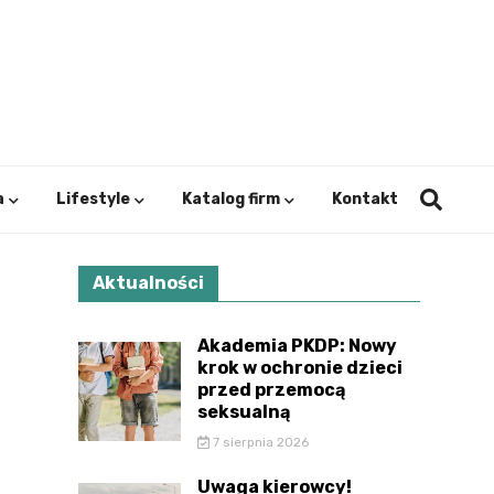
ystok.
a
Lifestyle
Katalog firm
Kontakt
Aktualności
Akademia PKDP: Nowy
krok w ochronie dzieci
przed przemocą
seksualną
7 sierpnia 2026
Uwaga kierowcy!