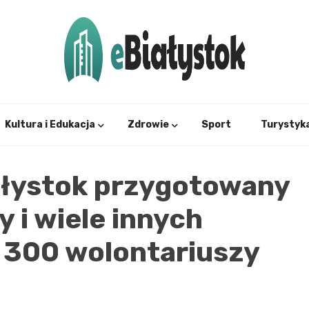
Twój informator, Białystok i okolice
eBial
Kultura i Edukacja
Zdrowie
Sport
Turystyk
iałystok przygotowany
 i wiele innych
m 300 wolontariuszy