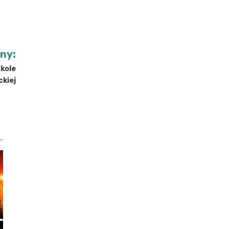
jny:
zkole
ckiej