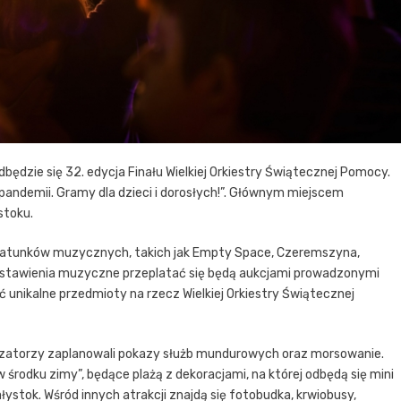
dbędzie się 32. edycja Finału Wielkiej Orkiestry Świątecznej Pomocy.
 pandemii. Gramy dla dzieci i dorosłych!”. Głównym miejscem
stoku.
h gatunków muzycznych, takich jak Empty Space, Czeremszyna,
rzedstawienia muzyczne przeplatać się będą aukcjami prowadzonymi
ć unikalne przedmioty na rzecz Wielkiej Orkiestry Świątecznej
nizatorzy zaplanowali pokazy służb mundurowych oraz morsowanie.
rodku zimy”, będące plażą z dekoracjami, na której odbędą się mini
ystok. Wśród innych atrakcji znajdą się fotobudka, krwiobusy,