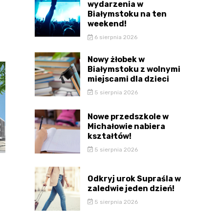
wydarzenia w
Białymstoku na ten
weekend!
6 sierpnia 2026
Nowy żłobek w
Białymstoku z wolnymi
miejscami dla dzieci
5 sierpnia 2026
Nowe przedszkole w
Michałowie nabiera
kształtów!
5 sierpnia 2026
Odkryj urok Supraśla w
zaledwie jeden dzień!
5 sierpnia 2026