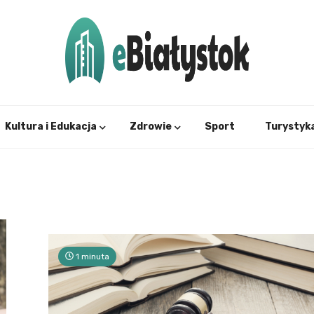
Twój informator, Białystok i okolice
eBial
Kultura i Edukacja
Zdrowie
Sport
Turystyk
1 minuta