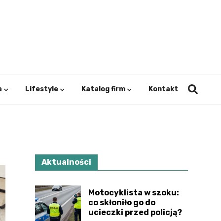
ystok.
a
Lifestyle
Katalog firm
Kontakt
Aktualności
Motocyklista w szoku:
co skłoniło go do
ucieczki przed policją?