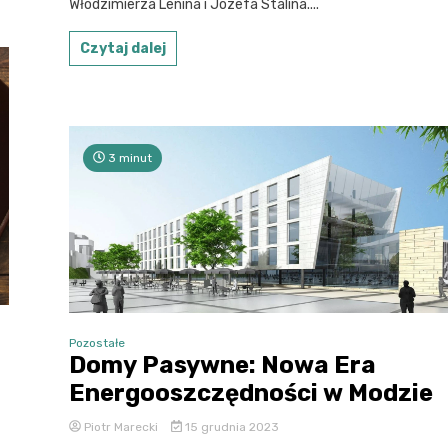
Włodzimierza Lenina i Józefa Stalina....
Czytaj dalej
3 minut
Pozostałe
Domy Pasywne: Nowa Era
Energooszczędności w Modzie
Piotr Marecki
15 grudnia 2023