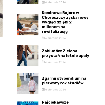
6 sierpnia 2026
Kominowe Bajoro w
Choroszczy zyska nowy
wygląd dzięki 2
milionom na
rewitalizację
6 sierpnia 2026
Zabłudów: Zielona
przystań na letnie upały
6 sierpnia 2026
Zgarnij stypendium na
pierwszy rok studiów!
6 sierpnia 2026
Najciekawsze