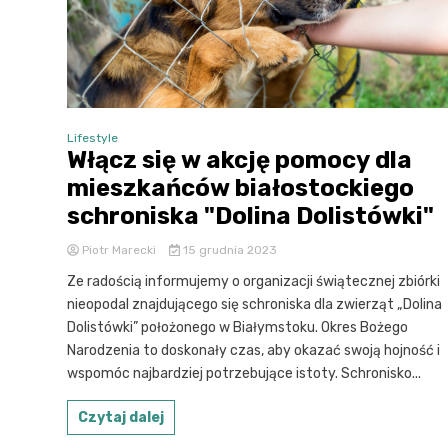
Lifestyle
Włącz się w akcję pomocy dla
mieszkańców białostockiego
schroniska "Dolina Dolistówki"
Piotr Marecki
15 grudnia 2023
Ze radością informujemy o organizacji świątecznej zbiórki
nieopodal znajdującego się schroniska dla zwierząt „Dolina
Dolistówki” położonego w Białymstoku. Okres Bożego
Narodzenia to doskonały czas, aby okazać swoją hojność i
wspomóc najbardziej potrzebujące istoty. Schronisko...
Czytaj dalej