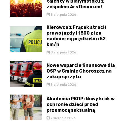
talenty w Białymstoku z
zespołem Ars Decorum!
8 sierpnia 2026
Kierowca z Frącek stracił
prawo jazdy i 1500 zł za
nadmierną prędkość o 52
km/h
8 sierpnia 2026
Nowe wsparcie finansowe dla
OSP w Gminie Choroszcz na
zakup sprzętu
8 sierpnia 2026
Akademia PKDP: Nowy krok w
ochronie dzieci przed
przemocą seksualną
7 sierpnia 2026