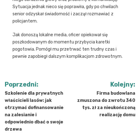
Sytuacja jednak nieco się poprawiła, gdy po chwilach
senior odzyskał świadomość i zaczął rozmawiać z
policjantem.
Jak donoszą lokalne media, oficer opiekował się
poszkodowanym do momentu przybycia karetki
pogotowia. Pomógł mu przetrwać ten trudny czas i
pewnie zapobiegł dalszym komplikacjom zdrowotnym.
Nawigacja
Poprzedni:
Kolejny:
wpisu
Szkolenie dla prywatnych
Firma budowlana
właścicieli lasów: jak
zmuszona do zwrotu 340
otrzymać dofinansowanie
tys. zł za nieukończoną
na zalesianie i
realizację domu
odpowiednio dbać o swoje
drzewa