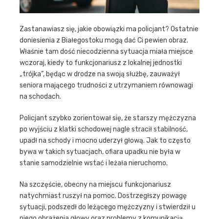
Zastanawiasz się, jakie obowiązki ma policjant? Ostatnie
doniesienia z Białegostoku mogą dać Ci pewien obraz.
Właśnie tam dość niecodzienna sytuacja miała miejsce
wczoraj, kiedy to funkcjonariusz z lokalnej jednostki
„trójka”, będąc w drodze na swoją służbę, zauważył
seniora mającego trudności z utrzymaniem równowagi
na schodach.
Policjant szybko zorientował się, że starszy mężczyzna
po wyjściu z klatki schodowej nagle stracił stabilność,
upadł na schody i mocno uderzył głową. Jak to często
bywa w takich sytuacjach, ofiara upadku nie była w
stanie samodzielnie wstać i leżała nieruchomo.
Na szczęście, obecny na miejscu funkcjonariusz
natychmiast ruszył na pomoc. Dostrzegłszy powagę
sytuacji, podszedł do leżącego mężczyzny i stwierdził u
niego obrażenia głowy oraz problemy z komunikacją.