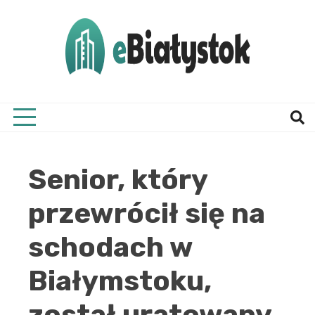
Skip
to
content
Twój informator, Białystok i okolice
eBial
Senior, który
przewrócił się na
schodach w
Białymstoku,
został uratowany