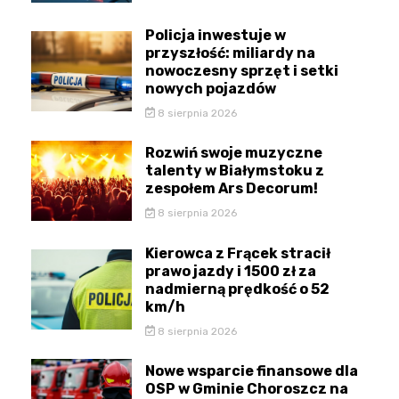
Policja inwestuje w
przyszłość: miliardy na
nowoczesny sprzęt i setki
nowych pojazdów
8 sierpnia 2026
Rozwiń swoje muzyczne
talenty w Białymstoku z
zespołem Ars Decorum!
8 sierpnia 2026
Kierowca z Frącek stracił
prawo jazdy i 1500 zł za
nadmierną prędkość o 52
km/h
8 sierpnia 2026
Nowe wsparcie finansowe dla
OSP w Gminie Choroszcz na