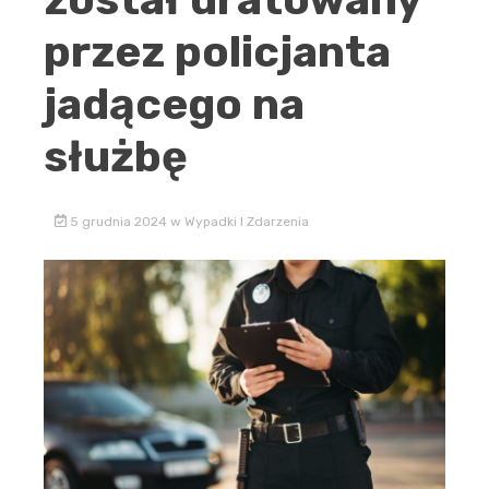
przez policjanta
jadącego na
służbę
5 grudnia 2024
w
Wypadki I Zdarzenia