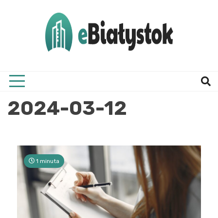
Skip
to
content
Twój informator, Białystok i okolice
eBial
2024-03-12
1 minuta