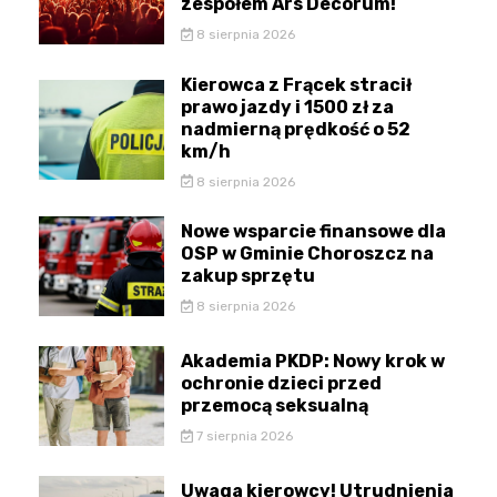
zespołem Ars Decorum!
8 sierpnia 2026
Kierowca z Frącek stracił
prawo jazdy i 1500 zł za
nadmierną prędkość o 52
km/h
8 sierpnia 2026
Nowe wsparcie finansowe dla
OSP w Gminie Choroszcz na
zakup sprzętu
8 sierpnia 2026
Akademia PKDP: Nowy krok w
ochronie dzieci przed
przemocą seksualną
7 sierpnia 2026
Uwaga kierowcy! Utrudnienia