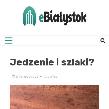
Skip
to
content
Twój informator, Białystok i okolice
eBial
Jedzenie i szlaki?
17 listopada 2021
w
Turystyka