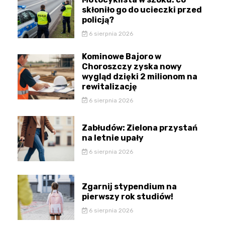
skłoniło go do ucieczki przed
policją?
6 sierpnia 2026
Kominowe Bajoro w
Choroszczy zyska nowy
wygląd dzięki 2 milionom na
rewitalizację
6 sierpnia 2026
Zabłudów: Zielona przystań
na letnie upały
6 sierpnia 2026
Zgarnij stypendium na
pierwszy rok studiów!
6 sierpnia 2026