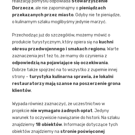
realizację pomysłu odpowiada
Stowarzyszenie
Dorzecze
, ale nie zapominajmy o
pieniądzach
przekazanych przez miasto
. Gdyby nie te pieniądze,
o kulinarnym szlaku moglibyśmy jedynie marzyć.
Przechodząc już do szczegółów, możemy mówić o
produkcie turystycznym, który opiera się na
kuchni
okresu przedwojennego i smakach regionu
. Warte
zaznaczenia jest też to, że mamy do czynienia z
odpowiedzią na pojawiające się oczekiwania
.
Dobrze także spojrzeć na to wszystko z zupełnie innej
strony –
turystyka kulinarna sprawia, że lokalni
restauratorzy mają szanse na poszerzenie grona
klientów
.
Wypada również zaznaczyć, że uczestnictwo w
projekcie
nie wymagało żadnych opłat
. Jedyny
warunek to oczywiście nawiązanie do historii. Na szlaku
znajdziemy
18 obiektów
. Informacje dotyczące tych
obiektów znajdziemy na
stronie poświęconej