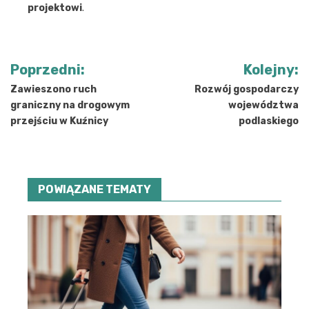
projektowi
.
Nawigacja
Poprzedni:
Kolejny:
wpisu
Zawieszono ruch
Rozwój gospodarczy
graniczny na drogowym
województwa
przejściu w Kuźnicy
podlaskiego
POWIĄZANE TEMATY