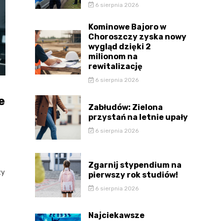
6 sierpnia 2026
Kominowe Bajoro w
Choroszczy zyska nowy
wygląd dzięki 2
milionom na
rewitalizację
6 sierpnia 2026
e
Zabłudów: Zielona
przystań na letnie upały
6 sierpnia 2026
Zgarnij stypendium na
zy
pierwszy rok studiów!
6 sierpnia 2026
Najciekawsze