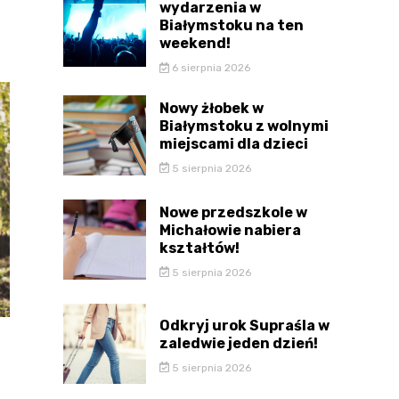
wydarzenia w
Białymstoku na ten
weekend!
6 sierpnia 2026
Nowy żłobek w
Białymstoku z wolnymi
miejscami dla dzieci
5 sierpnia 2026
Nowe przedszkole w
Michałowie nabiera
kształtów!
5 sierpnia 2026
Odkryj urok Supraśla w
zaledwie jeden dzień!
5 sierpnia 2026