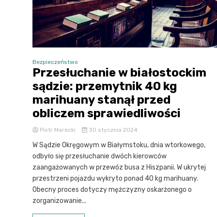
Bezpieczeństwo
Przesłuchanie w białostockim
sądzie: przemytnik 40 kg
marihuany stanął przed
obliczem sprawiedliwości
Piotr Marecki
30 stycznia 2024
W Sądzie Okręgowym w Białymstoku, dnia wtorkowego,
odbyło się przesłuchanie dwóch kierowców
zaangażowanych w przewóz busa z Hiszpanii. W ukrytej
przestrzeni pojazdu wykryto ponad 40 kg marihuany.
Obecny proces dotyczy mężczyzny oskarżonego o
zorganizowanie...