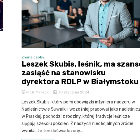
Znane osoby
Leszek Skubis, leśnik, ma szans
zasiąść na stanowisku
dyrektora RDLP w Białymstoku
Piotr Marecki
30 stycznia 2024
Leszek Skubis, który pełni obowiązki inżyniera nadzoru w
Nadleśnictwie Suwałki i wcześniej pracował jako nadleśnic
w Płaskiej, pochodzi z rodziny, której tradycje leśnicze
sięgają sześciu pokoleń. Z naszych nieoficjalnych źródeł
wynika, że ten doświadczony...