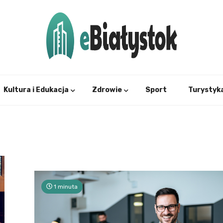
Twój informator, Białystok i okolice
eBial
Kultura i Edukacja
Zdrowie
Sport
Turystyk
1 minuta