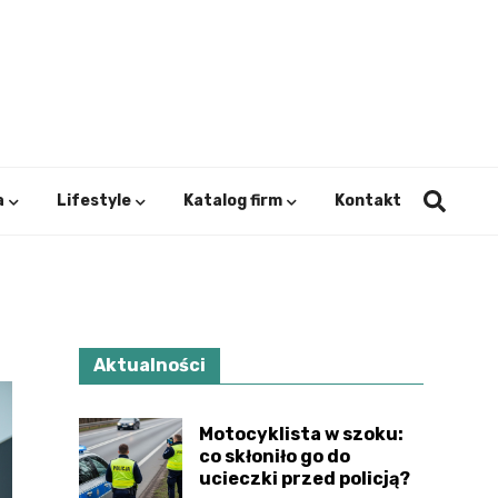
ystok.
a
Lifestyle
Katalog firm
Kontakt
Aktualności
Motocyklista w szoku:
co skłoniło go do
ucieczki przed policją?