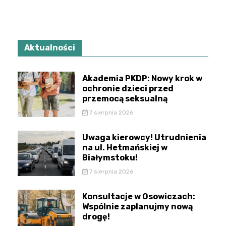
Aktualności
Akademia PKDP: Nowy krok w
ochronie dzieci przed
przemocą seksualną
7 sierpnia 2026
Uwaga kierowcy! Utrudnienia
na ul. Hetmańskiej w
Białymstoku!
7 sierpnia 2026
Konsultacje w Osowiczach:
Wspólnie zaplanujmy nową
drogę!