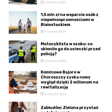
7 sierpnia 2026
1,5 mln zł na wsparcie osób z
niepełnosprawnościami w
Białostockiem
7 sierpnia 2026
Motocyklista w szoku: co
skłoniło go do ucieczki przed
policją?
6 sierpnia 2026
Kominowe Bajoro w
Choroszczy zyska nowy
wygląd dzięki 2 milionom na
rewitalizację
6 sierpnia 2026
Zabłudów: Zielona przystań