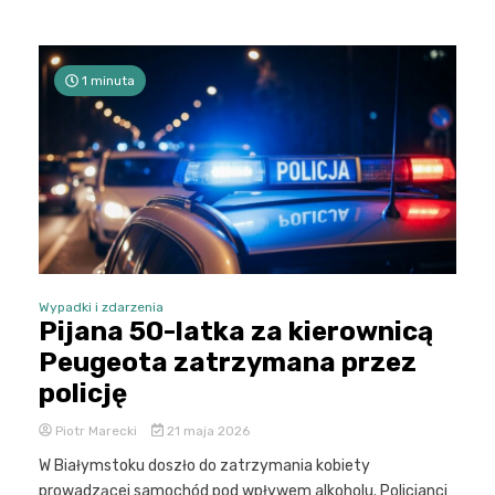
1 minuta
Wypadki i zdarzenia
Pijana 50-latka za kierownicą
Peugeota zatrzymana przez
policję
Piotr Marecki
21 maja 2026
W Białymstoku doszło do zatrzymania kobiety
prowadzącej samochód pod wpływem alkoholu. Policjanci