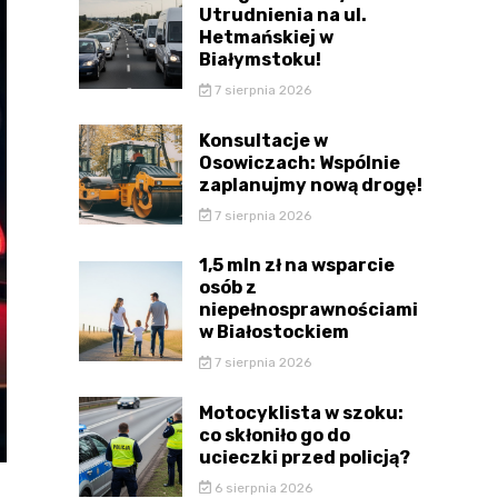
Utrudnienia na ul.
Hetmańskiej w
Białymstoku!
7 sierpnia 2026
Konsultacje w
Osowiczach: Wspólnie
zaplanujmy nową drogę!
7 sierpnia 2026
1,5 mln zł na wsparcie
osób z
niepełnosprawnościami
w Białostockiem
7 sierpnia 2026
Motocyklista w szoku:
co skłoniło go do
ucieczki przed policją?
6 sierpnia 2026