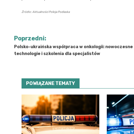
Źródło: Aktualności Policja Podlaska
Nawigacja
Poprzedni:
wpisu
Polsko-ukraińska współpraca w onkologii: nowoczesne
technologie i szkolenia dla specjalistów
POWIĄZANE TEMATY