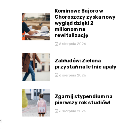
Kominowe Bajoro w
Choroszczy zyska nowy
wygląd dzięki 2
milionom na
rewitalizację
6 sierpnia 2026
Zabłudów: Zielona
przystań na letnie upały
6 sierpnia 2026
Zgarnij stypendium na
pierwszy rok studiów!
6 sierpnia 2026
i
e