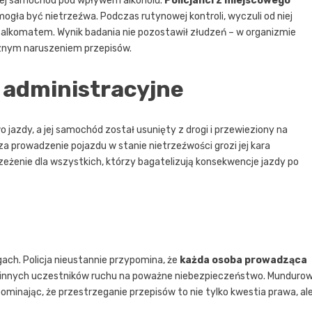
cej samochód pod wpływem alkoholu.
Policjanci z miejscowego
ogła być nietrzeźwa. Podczas rutynowej kontroli, wyczuli od niej
u alkomatem. Wynik badania nie pozostawił złudzeń – w organizmie
acznym naruszeniem przepisów.
 administracyjne
jazdy, a jej samochód został usunięty z drogi i przewieziony na
a prowadzenie pojazdu w stanie nietrzeźwości grozi jej kara
zeżenie dla wszystkich, którzy bagatelizują konsekwencje jazdy po
ach. Policja nieustannie przypomina, że
każda osoba prowadząca
kże innych uczestników ruchu na poważne niebezpieczeństwo. Mundurow
ominając, że przestrzeganie przepisów to nie tylko kwestia prawa, al