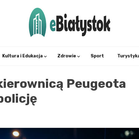
Twój informator, Białystok i okolice
eBial
Kultura i Edukacja
Zdrowie
Sport
Turystyk
 kierownicą Peugeota
olicję