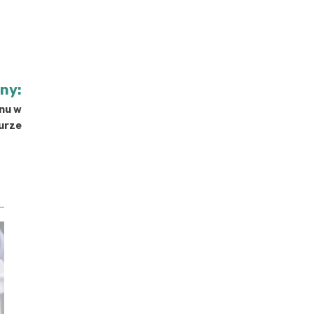
jny:
nu w
turze