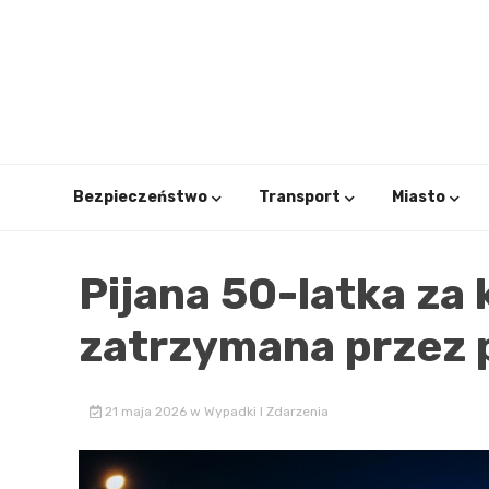
Skip
to
content
Bezpieczeństwo
Transport
Miasto
Pijana 50-latka za
zatrzymana przez p
21 maja 2026
w
Wypadki I Zdarzenia