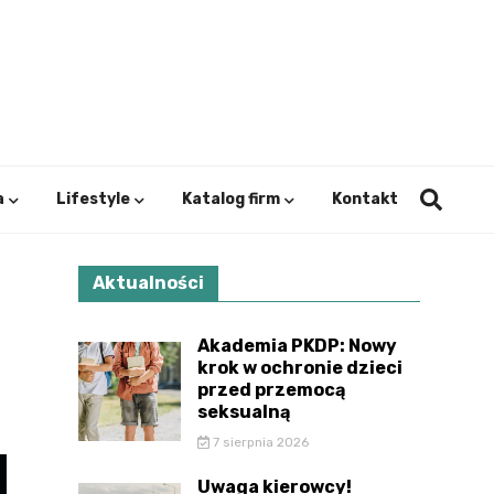
ystok.
a
Lifestyle
Katalog firm
Kontakt
Aktualności
Akademia PKDP: Nowy
krok w ochronie dzieci
przed przemocą
seksualną
7 sierpnia 2026
Uwaga kierowcy!