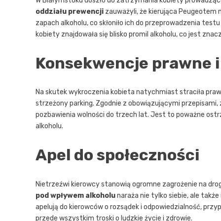
W Białymstoku doszło do zatrzymania kobiety prowadzą
oddziału prewencji
zauważyli, że kierująca Peugeotem m
zapach alkoholu, co skłoniło ich do przeprowadzenia test
kobiety znajdowała się blisko promil alkoholu, co jest zn
Konsekwencje prawne i
Na skutek wykroczenia kobieta natychmiast straciła prawo 
strzeżony parking. Zgodnie z obowiązującymi przepisami, z
pozbawienia wolności do trzech lat. Jest to poważne ostr
alkoholu.
Apel do społeczności
Nietrzeźwi kierowcy stanowią ogromne zagrożenie na drog
pod wpływem alkoholu
naraża nie tylko siebie, ale ta
apelują do kierowców o rozsądek i odpowiedzialność, przyp
przede wszystkim troski o ludzkie życie i zdrowie.