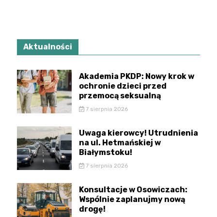
Aktualności
Akademia PKDP: Nowy krok w
ochronie dzieci przed
przemocą seksualną
7 sierpnia 2026
Uwaga kierowcy! Utrudnienia
na ul. Hetmańskiej w
Białymstoku!
7 sierpnia 2026
Konsultacje w Osowiczach:
Wspólnie zaplanujmy nową
drogę!