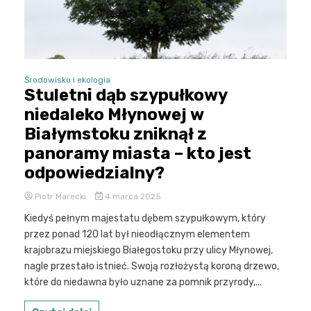
Środowisko i ekologia
Stuletni dąb szypułkowy
niedaleko Młynowej w
Białymstoku zniknął z
panoramy miasta – kto jest
odpowiedzialny?
Piotr Marecki
4 marca 2025
Kiedyś pełnym majestatu dębem szypułkowym, który
przez ponad 120 lat był nieodłącznym elementem
krajobrazu miejskiego Białegostoku przy ulicy Młynowej,
nagle przestało istnieć. Swoją rozłożystą koroną drzewo,
które do niedawna było uznane za pomnik przyrody,...