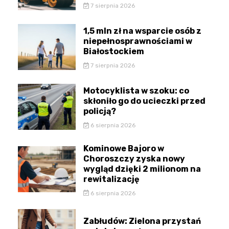
7 sierpnia 2026
1,5 mln zł na wsparcie osób z
niepełnosprawnościami w
Białostockiem
7 sierpnia 2026
Motocyklista w szoku: co
skłoniło go do ucieczki przed
policją?
6 sierpnia 2026
Kominowe Bajoro w
Choroszczy zyska nowy
wygląd dzięki 2 milionom na
rewitalizację
6 sierpnia 2026
Zabłudów: Zielona przystań