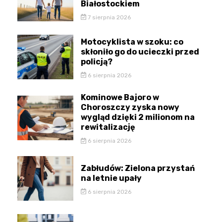
Białostockiem
7 sierpnia 2026
Motocyklista w szoku: co
skłoniło go do ucieczki przed
policją?
6 sierpnia 2026
Kominowe Bajoro w
Choroszczy zyska nowy
wygląd dzięki 2 milionom na
rewitalizację
6 sierpnia 2026
Zabłudów: Zielona przystań
na letnie upały
6 sierpnia 2026