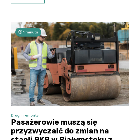
1 minuta
Drogi i remonty
Pasażerowie muszą się
przyzwyczaić do zmian na
stacji PKP w Białymstoku z