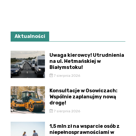
Aktualności
Uwaga kierowcy! Utrudnienia
na ul. Hetmańskiej w
Białymstoku!
7 sierpnia 2026
Konsultacje w Osowiczach:
Wspólnie zaplanujmy nową
drogę!
7 sierpnia 2026
1,5 mln zł na wsparcie osób z
niepełnosprawnościami w