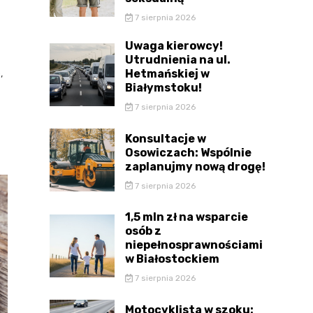
7 sierpnia 2026
Uwaga kierowcy!
Utrudnienia na ul.
Hetmańskiej w
,
Białymstoku!
7 sierpnia 2026
Konsultacje w
Osowiczach: Wspólnie
zaplanujmy nową drogę!
7 sierpnia 2026
1,5 mln zł na wsparcie
osób z
niepełnosprawnościami
w Białostockiem
7 sierpnia 2026
Motocyklista w szoku: