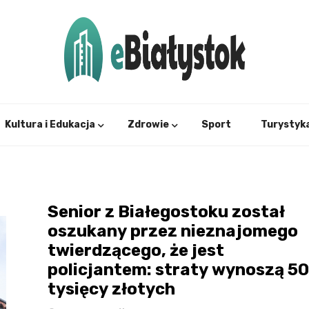
Twój informator, Białystok i okolice
eBial
Kultura i Edukacja
Zdrowie
Sport
Turystyk
Senior z Białegostoku został
oszukany przez nieznajomego
twierdzącego, że jest
policjantem: straty wynoszą 50
tysięcy złotych