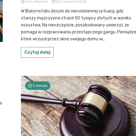
Piotr Marecki
20 czerwca 2024
W Białymstoku doszło do niecodziennej sytuacji, gdy
starszy mężczyzna stracił 50 tysięcy złotych w wyniku
oszustwa. Na nieszczęście, poszkodowany uwierzył, że
pomaga w rozpracowaniu przestępczego gangu. Pieniądze
które wrzucił przez okno swojego domu w...
Czytaj dalej
1 minuta
go