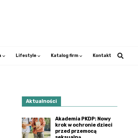
ystok.
a
Lifestyle
Katalog firm
Kontakt
Aktualności
Akademia PKDP: Nowy
krok w ochronie dzieci
przed przemocą
seksualną