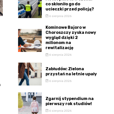
co skłoniło go do
ucieczki przed policją?
6 sierpnia 2026
Kominowe Bajoro w
Choroszczy zyska nowy
wygląd dzięki 2
milionom na
rewitalizację
6 sierpnia 2026
Zabłudów: Zielona
przystań na letnie upały
6 sierpnia 2026
u
Zgarnij stypendium na
pierwszy rok studiów!
6 sierpnia 2026