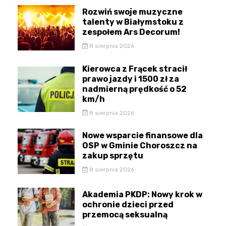
Rozwiń swoje muzyczne
talenty w Białymstoku z
zespołem Ars Decorum!
8 sierpnia 2026
Kierowca z Frącek stracił
prawo jazdy i 1500 zł za
nadmierną prędkość o 52
km/h
8 sierpnia 2026
Nowe wsparcie finansowe dla
OSP w Gminie Choroszcz na
zakup sprzętu
8 sierpnia 2026
Akademia PKDP: Nowy krok w
ochronie dzieci przed
przemocą seksualną