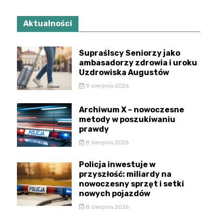
Aktualności
Supraślscy Seniorzy jako
ambasadorzy zdrowia i uroku
Uzdrowiska Augustów
9 sierpnia 2026
Archiwum X – nowoczesne
metody w poszukiwaniu
prawdy
8 sierpnia 2026
Policja inwestuje w
przyszłość: miliardy na
nowoczesny sprzęt i setki
nowych pojazdów
8 sierpnia 2026