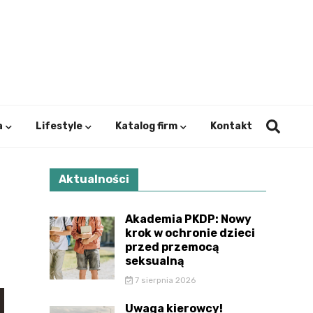
ystok.
a
Lifestyle
Katalog firm
Kontakt
Aktualności
Akademia PKDP: Nowy
krok w ochronie dzieci
przed przemocą
seksualną
7 sierpnia 2026
Uwaga kierowcy!