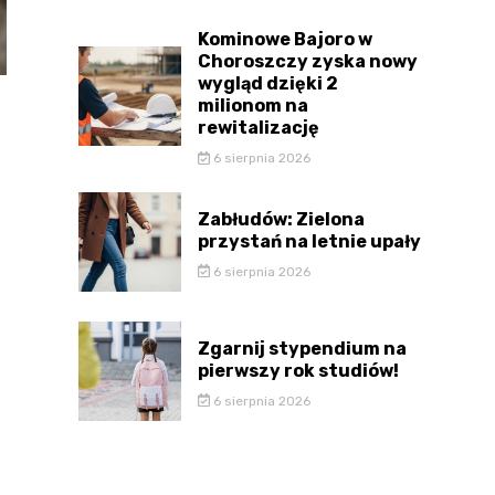
Kominowe Bajoro w
Choroszczy zyska nowy
wygląd dzięki 2
milionom na
rewitalizację
6 sierpnia 2026
Zabłudów: Zielona
przystań na letnie upały
6 sierpnia 2026
Zgarnij stypendium na
pierwszy rok studiów!
6 sierpnia 2026