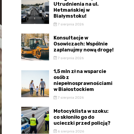
Utrudnienia na ul.
Hetmańskiej w
Białymstoku!
7 sierpnia 2026
Konsultacje w
Osowiczach: Wspólnie
zaplanujmy nową drogę!
7 sierpnia 2026
1,5 mln zł na wsparcie
osób z
niepełnosprawnościami
w Białostockiem
7 sierpnia 2026
Motocyklista w szoku:
co skłoniło go do
ucieczki przed policją?
6 sierpnia 2026