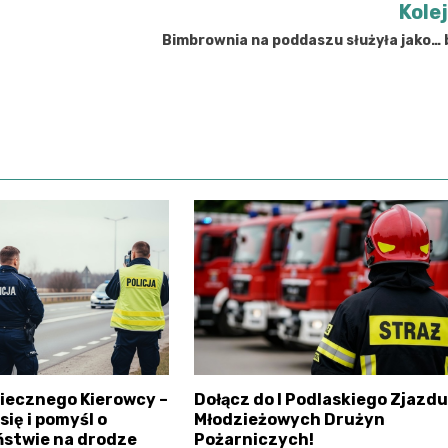
Kole
Bimbrownia na poddaszu służyła jako…
iecznego Kierowcy –
Dołącz do I Podlaskiego Zjazdu
ię i pomyśl o
Młodzieżowych Drużyn
ństwie na drodze
Pożarniczych!