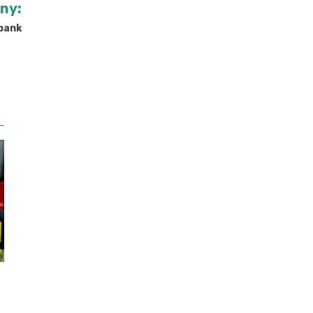
jny:
 bank