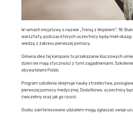
W ramach inicjatywy o nazwie „Trenuj z Wojskiem”, 18. B
warsztaty, podczas których uczestnicy będą mieli okazję 
wiedzę z zakresu pierwszej pomocy.
Główna idea tej kampanii to przekazanie kluczowych umiej
dzień nie mają styczności z tymi zagadnieniami. Szkolenie
obywatelami Polski.
Program szkolenia obejmuje naukę strzelectwa, posługiwani
pierwszej pomocy medycznej. Dodatkowo, uczestnicy będą 
ćwiczebny oraz jak go rzucić.
Osoby zainteresowane udziałem mogą zgłaszać swoje uczest
Nawigacja