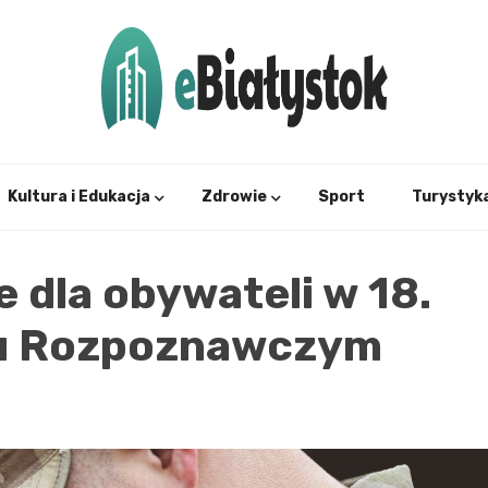
Twój informator, Białystok i okolice
eBial
Kultura i Edukacja
Zdrowie
Sport
Turystyk
 dla obywateli w 18.
ku Rozpoznawczym