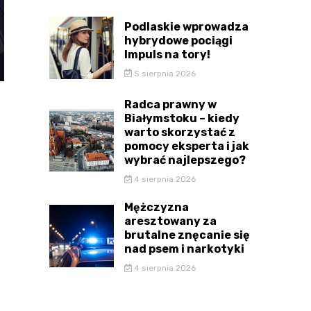
Podlaskie wprowadza
hybrydowe pociągi
Impuls na tory!
5 sierpnia 2026
Radca prawny w
Białymstoku – kiedy
warto skorzystać z
pomocy eksperta i jak
wybrać najlepszego?
4 sierpnia 2026
Mężczyzna
aresztowany za
brutalne znęcanie się
nad psem i narkotyki
4 sierpnia 2026