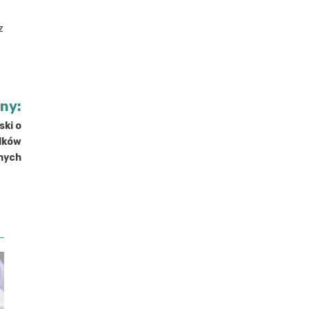
z
jny:
ski o
odków
nych