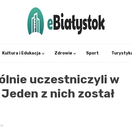
Twój informator, Białystok i okolice
eBial
Kultura i Edukacja
Zdrowie
Sport
Turystyk
ólnie uczestniczyli w
. Jeden z nich został
wa