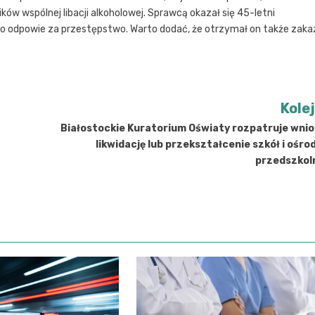
w wspólnej libacji alkoholowej. Sprawcą okazał się 45-letni
ugo odpowie za przestępstwo. Warto dodać, że otrzymał on także zaka
Kole
Białostockie Kuratorium Oświaty rozpatruje wnio
likwidację lub przekształcenie szkół i ośr
przedszkol