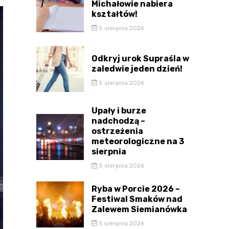
Michałowie nabiera
kształtów!
5 sierpnia 2026
Odkryj urok Supraśla w
zaledwie jeden dzień!
5 sierpnia 2026
Upały i burze
nadchodzą –
ostrzeżenia
meteorologiczne na 3
sierpnia
5 sierpnia 2026
Ryba w Porcie 2026 –
Festiwal Smaków nad
Zalewem Siemianówka
5 sierpnia 2026