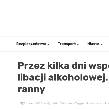
Skip
to
content
Bezpieczeństwo
Transport
Miasto
Przez kilka dni wsp
libacji alkoholowej
ranny
7 marca 2023
w
Wypadki I Zdarzenia
Tagged
libacja alkoholo