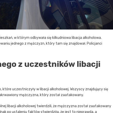
ieszkań, w którym odbywała się kilkudniowa libacja alkoholowa.
owaniu jednego z mężczyzn, który tam się znajdował. Policjanci
ego z uczestników libacji
, które uczestniczyły w libacji alkoholowej. Wszyscy znajdujący się
i zakrwawiony mężczyzna, który został zaatakowany.
j libacji alkoholowej twierdzili, że mężczyzna został zaatakowany
nak po ustaleniu faktów stwierdziła, że jest to nieprawda, a