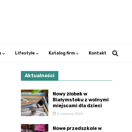
ystok.
a
Lifestyle
Katalog firm
Kontakt
Aktualności
Nowy żłobek w
Białymstoku z wolnymi
miejscami dla dzieci
5 sierpnia 2026
Nowe przedszkole w