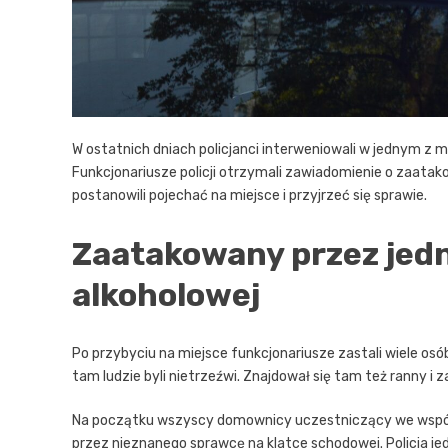
W ostatnich dniach policjanci interweniowali w jednym z m
Funkcjonariusze policji otrzymali zawiadomienie o zaatak
postanowili pojechać na miejsce i przyjrzeć się sprawie.
Zaatakowany przez jedn
alkoholowej
Po przybyciu na miejsce funkcjonariusze zastali wiele osób
tam ludzie byli nietrzeźwi. Znajdował się tam też ranny 
Na początku wszyscy domownicy uczestniczący we wspólne
przez nieznanego sprawcę na klatce schodowej. Policja jed