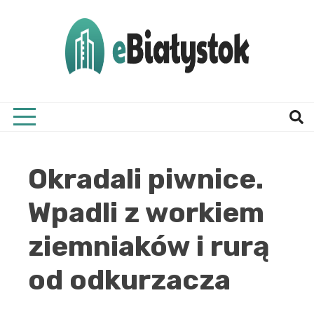
Skip
to
content
Twój informator, Białystok i okolice
eBial
Okradali piwnice.
Wpadli z workiem
ziemniaków i rurą
od odkurzacza