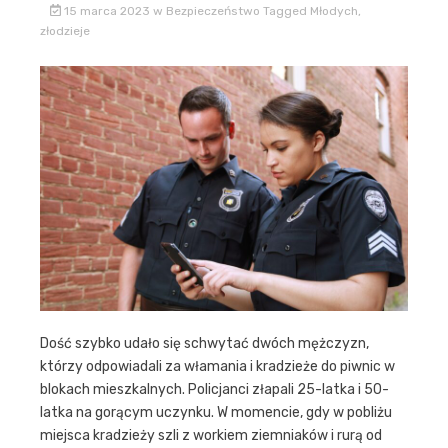
15 marca 2023
w
Bezpieczeństwo
Tagged
Młodych
,
złodzieje
Dość szybko udało się schwytać dwóch mężczyzn,
którzy odpowiadali za włamania i kradzieże do piwnic w
blokach mieszkalnych. Policjanci złapali 25-latka i 50-
latka na gorącym uczynku. W momencie, gdy w pobliżu
miejsca kradzieży szli z workiem ziemniaków i rurą od