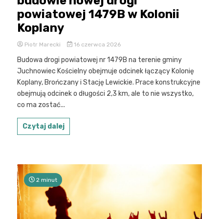
budowie nowej drogi
powiatowej 1479B w Kolonii
Koplany
Piotr Marecki
16 czerwca 2026
Budowa drogi powiatowej nr 1479B na terenie gminy
Juchnowiec Kościelny obejmuje odcinek łączący Kolonię
Koplany, Brończany i Stację Lewickie. Prace konstrukcyjne
obejmują odcinek o długości 2,3 km, ale to nie wszystko,
co ma zostać...
Czytaj dalej
2 minut