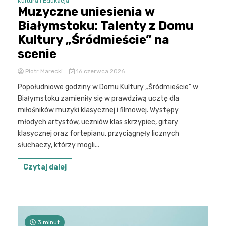
Kultura i Edukacja
Muzyczne uniesienia w
Białymstoku: Talenty z Domu
Kultury „Śródmieście” na
scenie
Piotr Marecki
16 czerwca 2026
Popołudniowe godziny w Domu Kultury „Śródmieście” w
Białymstoku zamieniły się w prawdziwą ucztę dla
miłośników muzyki klasycznej i filmowej. Występy
młodych artystów, uczniów klas skrzypiec, gitary
klasycznej oraz fortepianu, przyciągnęły licznych
słuchaczy, którzy mogli...
Czytaj dalej
3 minut