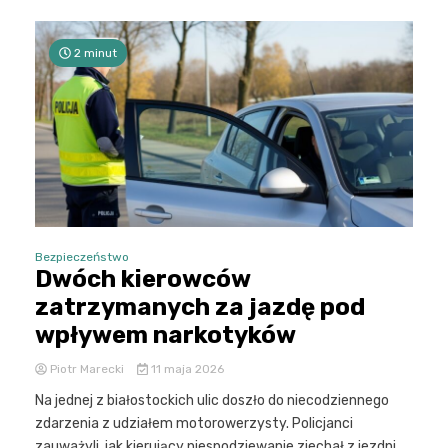
2 minut
Bezpieczeństwo
Dwóch kierowców
zatrzymanych za jazdę pod
wpływem narkotyków
Piotr Marecki
11 maja 2026
Na jednej z białostockich ulic doszło do niecodziennego
zdarzenia z udziałem motorowerzysty. Policjanci
zauważyli, jak kierujący niespodziewanie zjechał z jezdni