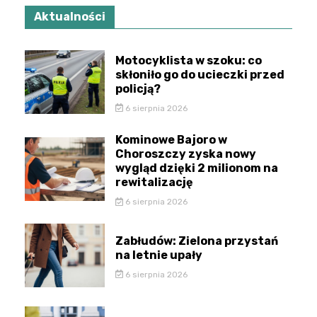
Aktualności
Motocyklista w szoku: co
skłoniło go do ucieczki przed
policją?
6 sierpnia 2026
Kominowe Bajoro w
Choroszczy zyska nowy
wygląd dzięki 2 milionom na
rewitalizację
6 sierpnia 2026
Zabłudów: Zielona przystań
na letnie upały
6 sierpnia 2026