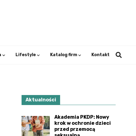
ystok.
a
Lifestyle
Katalog firm
Kontakt
Aktualności
Akademia PKDP: Nowy
krok w ochronie dzieci
przed przemocą
seksualną