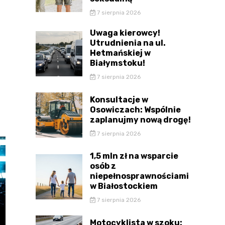
7 sierpnia 2026
Uwaga kierowcy!
Utrudnienia na ul.
Hetmańskiej w
Białymstoku!
7 sierpnia 2026
Konsultacje w
Osowiczach: Wspólnie
zaplanujmy nową drogę!
7 sierpnia 2026
1,5 mln zł na wsparcie
osób z
niepełnosprawnościami
w Białostockiem
7 sierpnia 2026
Motocyklista w szoku: