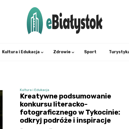
Twój informator, Białystok i okolice
eBial
Kultura i Edukacja
Zdrowie
Sport
Turystyk
Kultura i Edukacja
Kreatywne podsumowanie
konkursu literacko-
fotograficznego w Tykocinie:
odkryj podróże i inspiracje