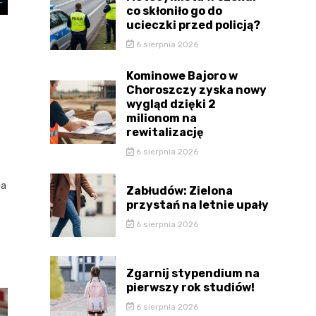
co skłoniło go do
ucieczki przed policją?
6 sierpnia 2026
Kominowe Bajoro w
Choroszczy zyska nowy
wygląd dzięki 2
milionom na
rewitalizację
6 sierpnia 2026
ła
Zabłudów: Zielona
przystań na letnie upały
6 sierpnia 2026
Zgarnij stypendium na
pierwszy rok studiów!
6 sierpnia 2026