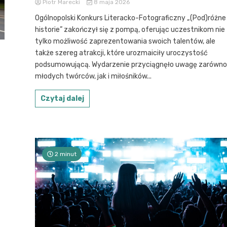
Piotr Marecki
8 maja 2026
Ogólnopolski Konkurs Literacko-Fotograficzny „(Pod)różne
historie” zakończył się z pompą, oferując uczestnikom nie
tylko możliwość zaprezentowania swoich talentów, ale
także szereg atrakcji, które urozmaiciły uroczystość
podsumowującą. Wydarzenie przyciągnęło uwagę zarówno
młodych twórców, jak i miłośników...
Czytaj dalej
2 minut