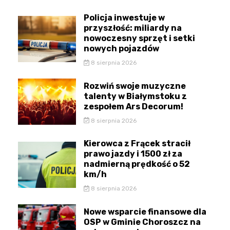
Policja inwestuje w
przyszłość: miliardy na
nowoczesny sprzęt i setki
nowych pojazdów
8 sierpnia 2026
Rozwiń swoje muzyczne
talenty w Białymstoku z
zespołem Ars Decorum!
8 sierpnia 2026
Kierowca z Frącek stracił
prawo jazdy i 1500 zł za
nadmierną prędkość o 52
km/h
8 sierpnia 2026
Nowe wsparcie finansowe dla
OSP w Gminie Choroszcz na