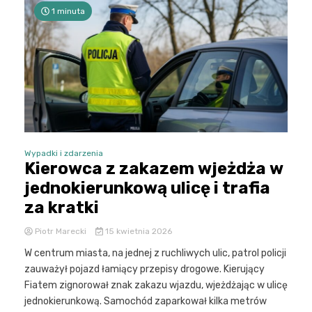
1 minuta
Wypadki i zdarzenia
Kierowca z zakazem wjeżdża w
jednokierunkową ulicę i trafia
za kratki
Piotr Marecki
15 kwietnia 2026
W centrum miasta, na jednej z ruchliwych ulic, patrol policji
zauważył pojazd łamiący przepisy drogowe. Kierujący
Fiatem zignorował znak zakazu wjazdu, wjeżdżając w ulicę
jednokierunkową. Samochód zaparkował kilka metrów