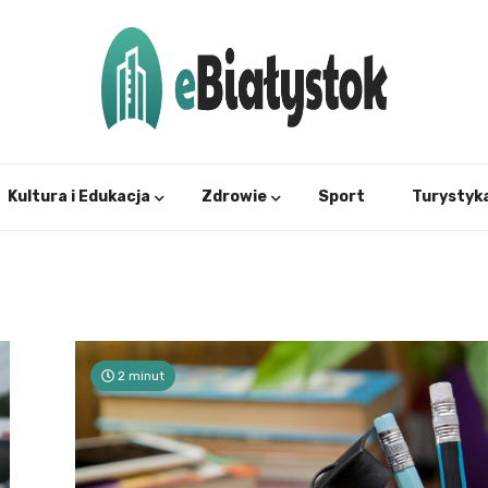
Twój informator, Białystok i okolice
eBial
Kultura i Edukacja
Zdrowie
Sport
Turystyk
2 minut