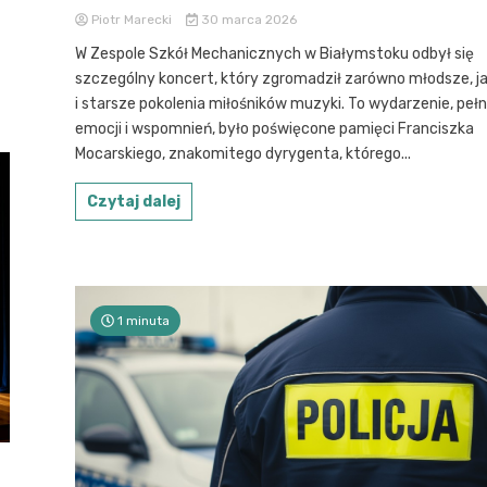
Piotr Marecki
30 marca 2026
W Zespole Szkół Mechanicznych w Białymstoku odbył się
szczególny koncert, który zgromadził zarówno młodsze, j
i starsze pokolenia miłośników muzyki. To wydarzenie, peł
emocji i wspomnień, było poświęcone pamięci Franciszka
Mocarskiego, znakomitego dyrygenta, którego...
Czytaj dalej
1 minuta