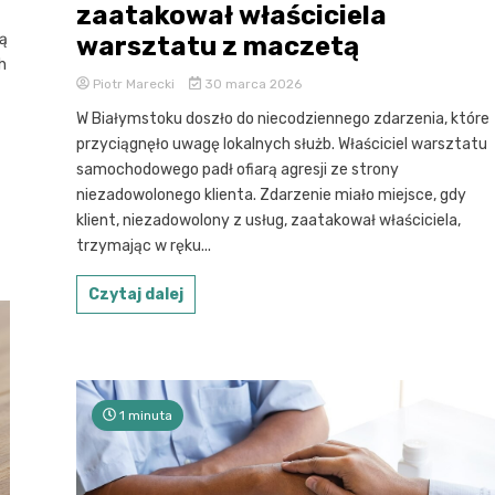
zaatakował właściciela
ą
warsztatu z maczetą
h
Piotr Marecki
30 marca 2026
W Białymstoku doszło do niecodziennego zdarzenia, które
przyciągnęło uwagę lokalnych służb. Właściciel warsztatu
samochodowego padł ofiarą agresji ze strony
niezadowolonego klienta. Zdarzenie miało miejsce, gdy
klient, niezadowolony z usług, zaatakował właściciela,
trzymając w ręku...
Czytaj dalej
1 minuta