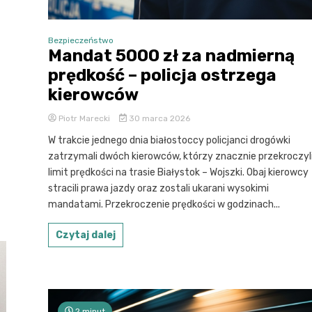
Bezpieczeństwo
Mandat 5000 zł za nadmierną
prędkość – policja ostrzega
kierowców
Piotr Marecki
30 marca 2026
W trakcie jednego dnia białostoccy policjanci drogówki
zatrzymali dwóch kierowców, którzy znacznie przekroczyl
limit prędkości na trasie Białystok – Wojszki. Obaj kierowcy
stracili prawa jazdy oraz zostali ukarani wysokimi
mandatami. Przekroczenie prędkości w godzinach...
Czytaj dalej
2 minut