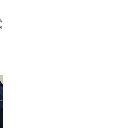
ak
ne