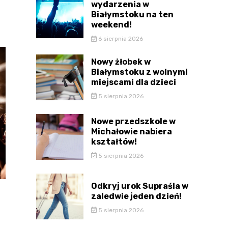
wydarzenia w
Białymstoku na ten
weekend!
6 sierpnia 2026
Nowy żłobek w
Białymstoku z wolnymi
miejscami dla dzieci
5 sierpnia 2026
Nowe przedszkole w
Michałowie nabiera
kształtów!
5 sierpnia 2026
Odkryj urok Supraśla w
zaledwie jeden dzień!
5 sierpnia 2026