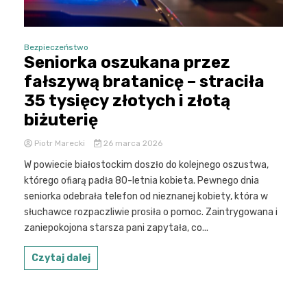
Bezpieczeństwo
Seniorka oszukana przez
fałszywą bratanicę – straciła
35 tysięcy złotych i złotą
biżuterię
Piotr Marecki
26 marca 2026
W powiecie białostockim doszło do kolejnego oszustwa,
którego ofiarą padła 80-letnia kobieta. Pewnego dnia
seniorka odebrała telefon od nieznanej kobiety, która w
słuchawce rozpaczliwie prosiła o pomoc. Zaintrygowana i
zaniepokojona starsza pani zapytała, co...
Czytaj dalej