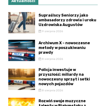
Aktualności
Supraślscy Seniorzy jako
ambasadorzy zdrowia i uroku
Uzdrowiska Augustów
9 sierpnia 2026
Archiwum X – nowoczesne
metody w poszukiwaniu
prawdy
8 sierpnia 2026
Policja inwestuje w
przyszłość: miliardy na
nowoczesny sprzęt i setki
nowych pojazdów
8 sierpnia 2026
Rozwiń swoje muzyczne
talenty w Białymstoku z