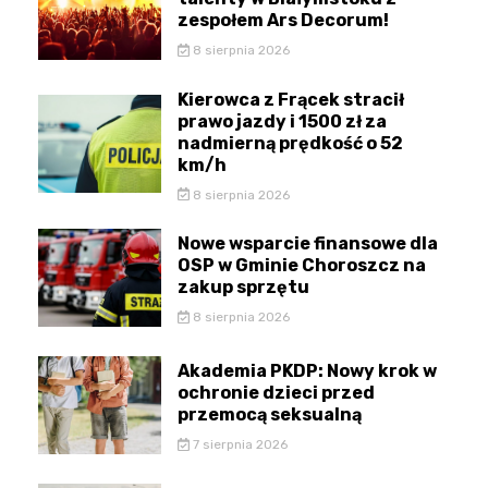
zespołem Ars Decorum!
8 sierpnia 2026
Kierowca z Frącek stracił
prawo jazdy i 1500 zł za
nadmierną prędkość o 52
km/h
8 sierpnia 2026
Nowe wsparcie finansowe dla
OSP w Gminie Choroszcz na
zakup sprzętu
8 sierpnia 2026
Akademia PKDP: Nowy krok w
ochronie dzieci przed
przemocą seksualną
7 sierpnia 2026