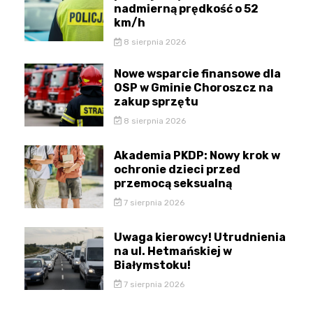
nadmierną prędkość o 52
km/h
8 sierpnia 2026
Nowe wsparcie finansowe dla
OSP w Gminie Choroszcz na
zakup sprzętu
8 sierpnia 2026
Akademia PKDP: Nowy krok w
ochronie dzieci przed
przemocą seksualną
7 sierpnia 2026
Uwaga kierowcy! Utrudnienia
na ul. Hetmańskiej w
Białymstoku!
7 sierpnia 2026