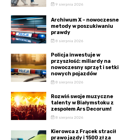
9 sierpnia 2026
Archiwum X – nowoczesne
metody w poszukiwaniu
prawdy
8 sierpnia 2026
Policja inwestuje w
przyszłość: miliardy na
nowoczesny sprzęt i setki
nowych pojazdów
8 sierpnia 2026
Rozwiń swoje muzyczne
talenty w Białymstoku z
zespołem Ars Decorum!
8 sierpnia 2026
Kierowca z Frącek stracił
prawo jazdy i 1500 zł za