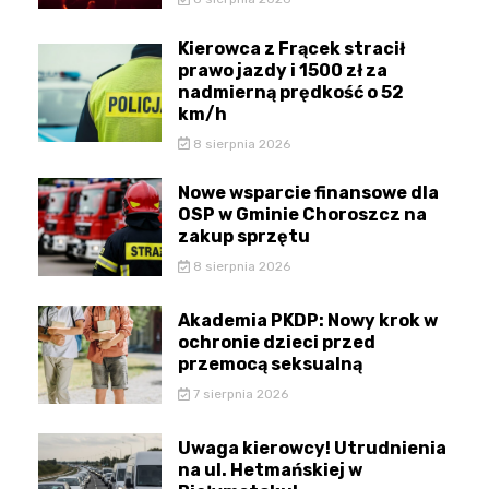
Kierowca z Frącek stracił
prawo jazdy i 1500 zł za
nadmierną prędkość o 52
km/h
8 sierpnia 2026
Nowe wsparcie finansowe dla
OSP w Gminie Choroszcz na
zakup sprzętu
8 sierpnia 2026
Akademia PKDP: Nowy krok w
ochronie dzieci przed
przemocą seksualną
7 sierpnia 2026
Uwaga kierowcy! Utrudnienia
na ul. Hetmańskiej w