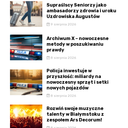
Supraślscy Seniorzy jako
ambasadorzy zdrowia i uroku
Uzdrowiska Augustów
9 sierpnia 2026
Archiwum X – nowoczesne
metody w poszukiwaniu
prawdy
8 sierpnia 2026
Policja inwestuje w
przyszłość: miliardy na
nowoczesny sprzęt i setki
nowych pojazdów
8 sierpnia 2026
Rozwiń swoje muzyczne
talenty w Białymstoku z
zespołem Ars Decorum!
8 sierpnia 2026