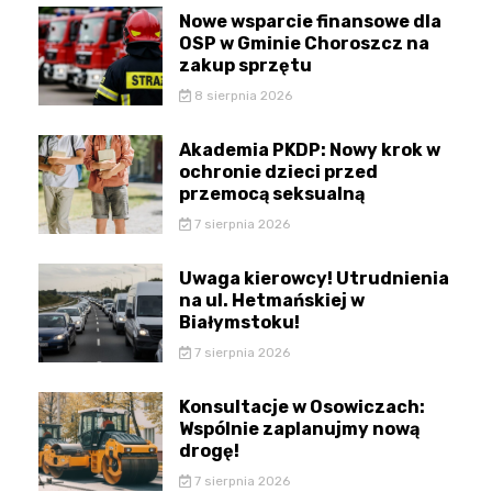
Nowe wsparcie finansowe dla
OSP w Gminie Choroszcz na
zakup sprzętu
8 sierpnia 2026
Akademia PKDP: Nowy krok w
ochronie dzieci przed
przemocą seksualną
7 sierpnia 2026
Uwaga kierowcy! Utrudnienia
na ul. Hetmańskiej w
Białymstoku!
7 sierpnia 2026
Konsultacje w Osowiczach:
Wspólnie zaplanujmy nową
drogę!
7 sierpnia 2026