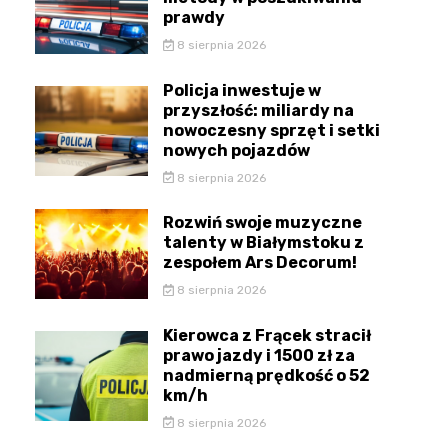
prawdy
8 sierpnia 2026
Policja inwestuje w
przyszłość: miliardy na
nowoczesny sprzęt i setki
nowych pojazdów
8 sierpnia 2026
Rozwiń swoje muzyczne
talenty w Białymstoku z
zespołem Ars Decorum!
8 sierpnia 2026
Kierowca z Frącek stracił
prawo jazdy i 1500 zł za
nadmierną prędkość o 52
km/h
8 sierpnia 2026