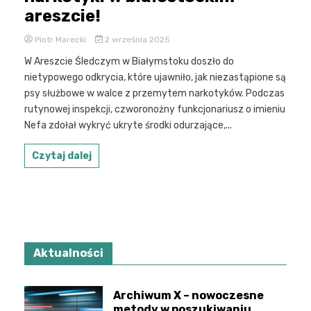
areszcie!
Piotr Marecki
2 września 2025
W Areszcie Śledczym w Białymstoku doszło do
nietypowego odkrycia, które ujawniło, jak niezastąpione są
psy służbowe w walce z przemytem narkotyków. Podczas
rutynowej inspekcji, czworonożny funkcjonariusz o imieniu
Nefa zdołał wykryć ukryte środki odurzające,...
Czytaj dalej
Aktualności
Archiwum X – nowoczesne
metody w poszukiwaniu