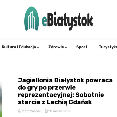
Twój informator, Białystok i okolice
eBial
Kultura i Edukacja
Zdrowie
Sport
Turystyk
Jagiellonia Białystok powraca
do gry po przerwie
reprezentacyjnej: Sobotnie
starcie z Lechią Gdańsk
Piotr Marecki
28 marca 2025