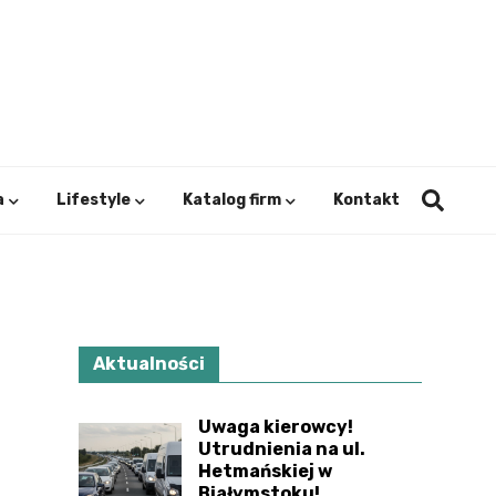
ystok.
a
Lifestyle
Katalog firm
Kontakt
Aktualności
Uwaga kierowcy!
Utrudnienia na ul.
Hetmańskiej w
Białymstoku!