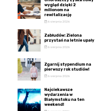
wygląd dzięki 2
milionom na
rewitalizację
6 sierpnia 2026
Zabłudów: Zielona
przystań na letnie upały
6 sierpnia 2026
Zgarnij stypendium na
pierwszy rok studiów!
6 sierpnia 2026
Najciekawsze
wydarzenia w
Białymstoku na ten
weekend!