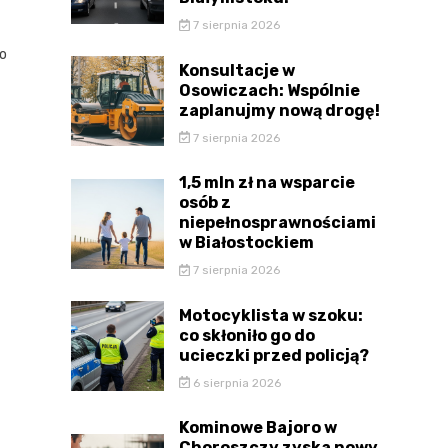
7 sierpnia 2026
to
Konsultacje w
Osowiczach: Wspólnie
zaplanujmy nową drogę!
7 sierpnia 2026
1,5 mln zł na wsparcie
osób z
niepełnosprawnościami
w Białostockiem
7 sierpnia 2026
Motocyklista w szoku:
co skłoniło go do
ucieczki przed policją?
6 sierpnia 2026
Kominowe Bajoro w
Choroszczy zyska nowy