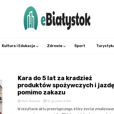
Twój informator, Białystok i okolice
eBial
Kultura i Edukacja
Zdrowie
Sport
Turystyk
Kara do 5 lat za kradzież
produktów spożywczych i jazd
pomimo zakazu
Piotr Marecki
10 grudnia 2024
W rezultacie aktu przestępczego, który został zrealizowa