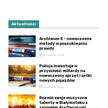
Aktualności
Archiwum X – nowoczesne
metody w poszukiwaniu
prawdy
8 sierpnia 2026
Policja inwestuje w
przyszłość: miliardy na
nowoczesny sprzęt i setki
nowych pojazdów
8 sierpnia 2026
Rozwiń swoje muzyczne
talenty w Białymstoku z
zespołem Ars Decorum!