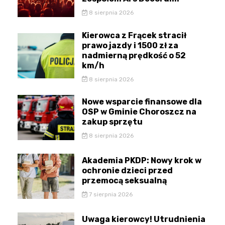
8 sierpnia 2026
Kierowca z Frącek stracił
prawo jazdy i 1500 zł za
nadmierną prędkość o 52
km/h
8 sierpnia 2026
Nowe wsparcie finansowe dla
OSP w Gminie Choroszcz na
zakup sprzętu
8 sierpnia 2026
Akademia PKDP: Nowy krok w
ochronie dzieci przed
przemocą seksualną
7 sierpnia 2026
Uwaga kierowcy! Utrudnienia