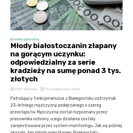
Kronika policyjna
Młody białostoczanin złapany
na gorącym uczynku:
odpowiedzialny za serie
kradzieży na sumę ponad 3 tys.
złotych
Piotr Marecki
17 października 2024
Patrolujący funkcjonariusze z Białegostoku zatrzymali
23-letniego mężczyznę podejrzanego o szereg
przestępstw. Mężczyzna został rozpoznany przez
pracownika ochrony, a jego działania zostały
zarejestrowane przez system monitoringu. Jak się później
okazało, ten młody mieszkaniec Białegostoku