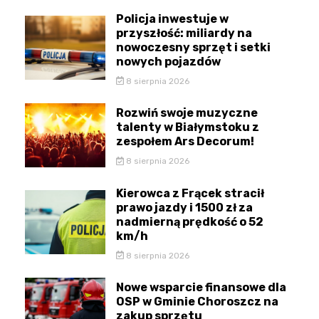
Policja inwestuje w
przyszłość: miliardy na
nowoczesny sprzęt i setki
nowych pojazdów
8 sierpnia 2026
Rozwiń swoje muzyczne
talenty w Białymstoku z
zespołem Ars Decorum!
8 sierpnia 2026
Kierowca z Frącek stracił
prawo jazdy i 1500 zł za
nadmierną prędkość o 52
km/h
8 sierpnia 2026
Nowe wsparcie finansowe dla
OSP w Gminie Choroszcz na
zakup sprzętu