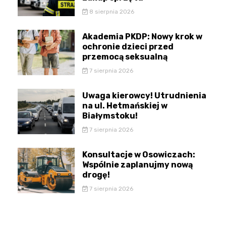
8 sierpnia 2026
Akademia PKDP: Nowy krok w
ochronie dzieci przed
przemocą seksualną
7 sierpnia 2026
Uwaga kierowcy! Utrudnienia
na ul. Hetmańskiej w
Białymstoku!
7 sierpnia 2026
Konsultacje w Osowiczach:
Wspólnie zaplanujmy nową
drogę!
7 sierpnia 2026