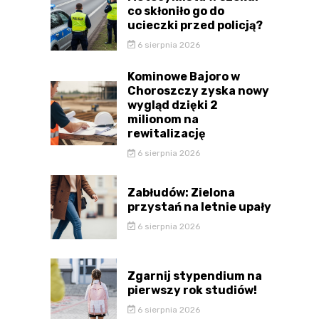
co skłoniło go do
ucieczki przed policją?
6 sierpnia 2026
Kominowe Bajoro w
Choroszczy zyska nowy
wygląd dzięki 2
milionom na
rewitalizację
6 sierpnia 2026
Zabłudów: Zielona
przystań na letnie upały
6 sierpnia 2026
Zgarnij stypendium na
pierwszy rok studiów!
6 sierpnia 2026