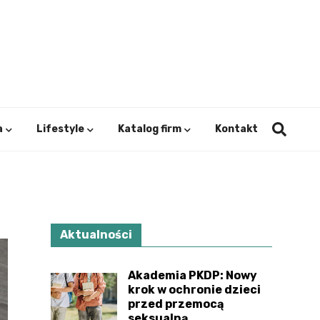
ystok.
a
Lifestyle
Katalog firm
Kontakt
Aktualności
Akademia PKDP: Nowy
krok w ochronie dzieci
przed przemocą
seksualną