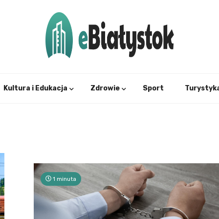
Twój informator, Białystok i okolice
eBial
Kultura i Edukacja
Zdrowie
Sport
Turystyk
1 minuta