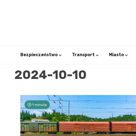
Skip
to
content
Bezpieczeństwo
Transport
Miasto
2024-10-10
1 minuta