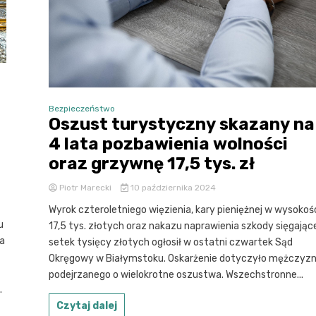
Bezpieczeństwo
Oszust turystyczny skazany na
4 lata pozbawienia wolności
oraz grzywnę 17,5 tys. zł
Piotr Marecki
10 października 2024
Wyrok czteroletniego więzienia, kary pieniężnej w wysokoś
u
17,5 tys. złotych oraz nakazu naprawienia szkody sięgając
ca
setek tysięcy złotych ogłosił w ostatni czwartek Sąd
Okręgowy w Białymstoku. Oskarżenie dotyczyło mężczyz
podejrzanego o wielokrotne oszustwa. Wszechstronne...
.
Czytaj dalej