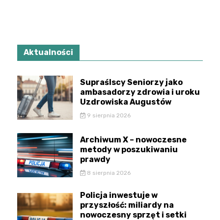
Aktualności
Supraślscy Seniorzy jako
ambasadorzy zdrowia i uroku
Uzdrowiska Augustów
9 sierpnia 2026
Archiwum X – nowoczesne
metody w poszukiwaniu
prawdy
8 sierpnia 2026
Policja inwestuje w
przyszłość: miliardy na
nowoczesny sprzęt i setki