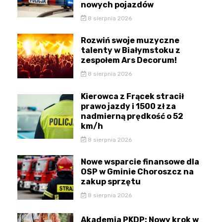
nowych pojazdów
8 sierpnia 2026
Rozwiń swoje muzyczne
talenty w Białymstoku z
zespołem Ars Decorum!
8 sierpnia 2026
Kierowca z Frącek stracił
prawo jazdy i 1500 zł za
nadmierną prędkość o 52
km/h
8 sierpnia 2026
Nowe wsparcie finansowe dla
OSP w Gminie Choroszcz na
zakup sprzętu
8 sierpnia 2026
Akademia PKDP: Nowy krok w