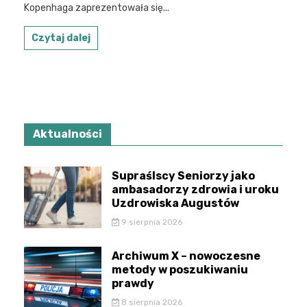
Kopenhaga zaprezentowała się...
Czytaj dalej
Aktualności
Supraślscy Seniorzy jako
ambasadorzy zdrowia i uroku
Uzdrowiska Augustów
9 sierpnia 2026
Archiwum X – nowoczesne
metody w poszukiwaniu
prawdy
8 sierpnia 2026