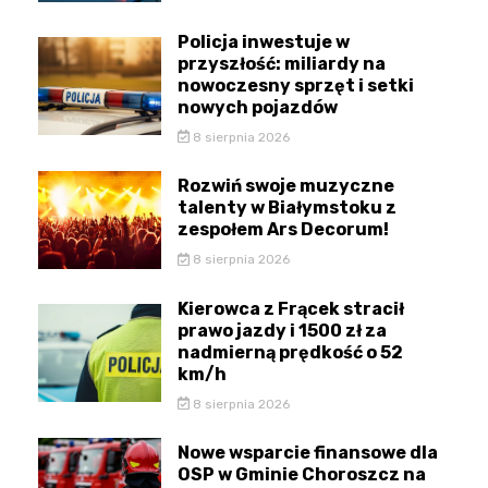
Policja inwestuje w
przyszłość: miliardy na
nowoczesny sprzęt i setki
nowych pojazdów
8 sierpnia 2026
Rozwiń swoje muzyczne
talenty w Białymstoku z
zespołem Ars Decorum!
8 sierpnia 2026
Kierowca z Frącek stracił
prawo jazdy i 1500 zł za
nadmierną prędkość o 52
km/h
8 sierpnia 2026
Nowe wsparcie finansowe dla
OSP w Gminie Choroszcz na