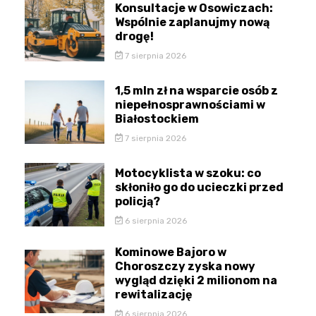
Konsultacje w Osowiczach:
Wspólnie zaplanujmy nową
drogę!
7 sierpnia 2026
1,5 mln zł na wsparcie osób z
niepełnosprawnościami w
Białostockiem
7 sierpnia 2026
Motocyklista w szoku: co
skłoniło go do ucieczki przed
policją?
6 sierpnia 2026
Kominowe Bajoro w
Choroszczy zyska nowy
wygląd dzięki 2 milionom na
rewitalizację
6 sierpnia 2026