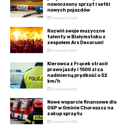
nowoczesny sprzęt i setki
nowych pojazdów
8 sierpnia 2026
Rozwiń swoje muzyczne
talenty w Białymstoku z
zespołem Ars Decorum!
8 sierpnia 2026
Kierowca z Frącek stracił
prawo jazdy i 1500 zł za
nadmierną prędkość o 52
km/h
8 sierpnia 2026
Nowe wsparcie finansowe dla
OSP w Gminie Choroszcz na
zakup sprzętu
8 sierpnia 2026