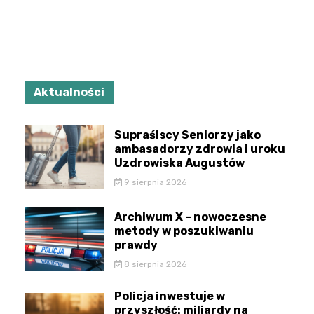
Aktualności
Supraślscy Seniorzy jako
ambasadorzy zdrowia i uroku
Uzdrowiska Augustów
9 sierpnia 2026
Archiwum X – nowoczesne
metody w poszukiwaniu
prawdy
8 sierpnia 2026
Policja inwestuje w
przyszłość: miliardy na