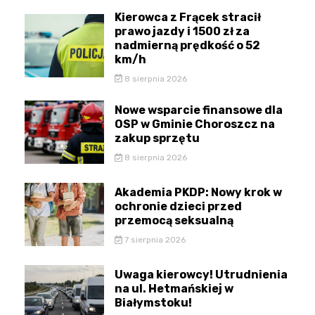
Kierowca z Frącek stracił
prawo jazdy i 1500 zł za
nadmierną prędkość o 52
km/h
8 sierpnia 2026
Nowe wsparcie finansowe dla
OSP w Gminie Choroszcz na
zakup sprzętu
8 sierpnia 2026
Akademia PKDP: Nowy krok w
ochronie dzieci przed
przemocą seksualną
7 sierpnia 2026
Uwaga kierowcy! Utrudnienia
na ul. Hetmańskiej w
Białymstoku!