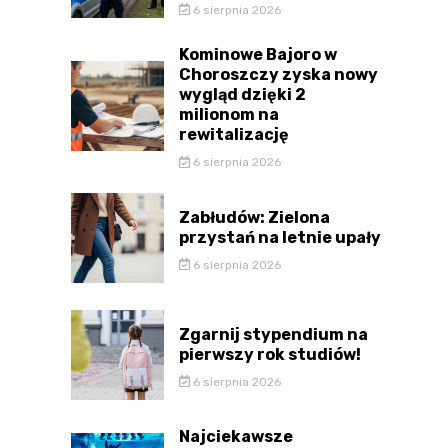
6 sierpnia 2026
Kominowe Bajoro w
Choroszczy zyska nowy
wygląd dzięki 2
milionom na
rewitalizację
6 sierpnia 2026
Zabłudów: Zielona
przystań na letnie upały
6 sierpnia 2026
Zgarnij stypendium na
pierwszy rok studiów!
6 sierpnia 2026
Najciekawsze