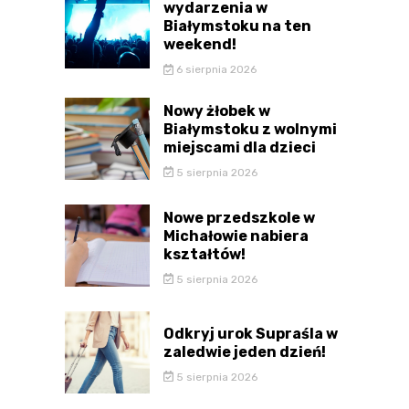
wydarzenia w
Białymstoku na ten
weekend!
6 sierpnia 2026
Nowy żłobek w
Białymstoku z wolnymi
miejscami dla dzieci
5 sierpnia 2026
Nowe przedszkole w
Michałowie nabiera
kształtów!
5 sierpnia 2026
Odkryj urok Supraśla w
zaledwie jeden dzień!
5 sierpnia 2026