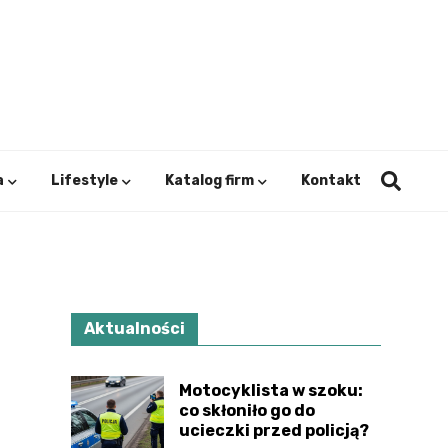
ystok.
a
Lifestyle
Katalog firm
Kontakt
Aktualności
Motocyklista w szoku:
co skłoniło go do
ucieczki przed policją?