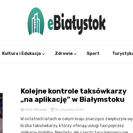
Twój informator, Białystok i okolice
eBial
Kultura i Edukacja
Zdrowie
Sport
Turystyk
Kolejne kontrole taksówkarzy
„na aplikację” w Białymstoku
Piotr Marecki
15 stycznia 2023
W ostatnich latach w całym kraju znacząco zwiększyła się
liczba taksówkarzy, którzy oferują usługi taxi poprzez
aplikację mobilną. Niestety, ale często tacy kierowcy nie