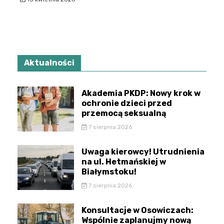
Aktualności
Akademia PKDP: Nowy krok w
ochronie dzieci przed
przemocą seksualną
7 sierpnia 2026
Uwaga kierowcy! Utrudnienia
na ul. Hetmańskiej w
Białymstoku!
7 sierpnia 2026
Konsultacje w Osowiczach:
Wspólnie zaplanujmy nową