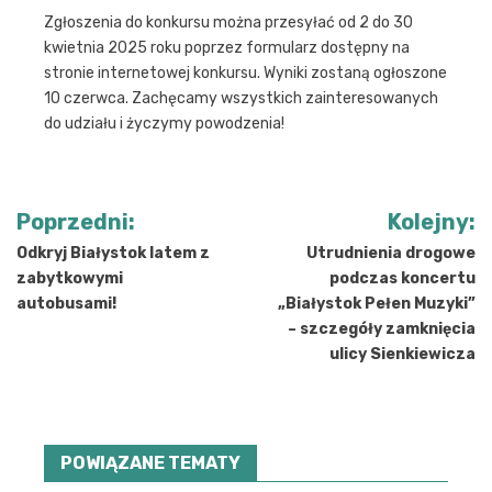
Zgłoszenia do konkursu można przesyłać od 2 do 30
kwietnia 2025 roku poprzez formularz dostępny na
stronie internetowej konkursu. Wyniki zostaną ogłoszone
10 czerwca. Zachęcamy wszystkich zainteresowanych
do udziału i życzymy powodzenia!
Nawigacja
Poprzedni:
Kolejny:
wpisu
Odkryj Białystok latem z
Utrudnienia drogowe
zabytkowymi
podczas koncertu
autobusami!
„Białystok Pełen Muzyki”
– szczegóły zamknięcia
ulicy Sienkiewicza
POWIĄZANE TEMATY