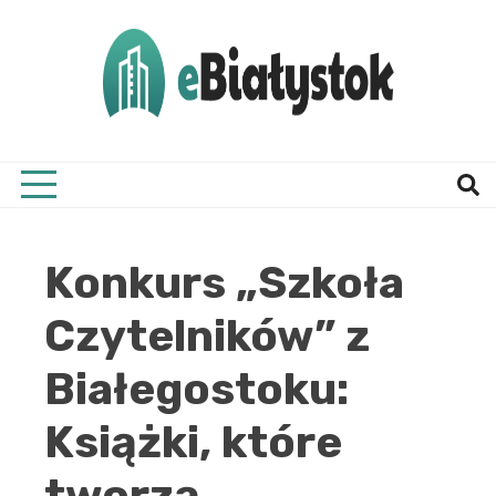
Skip
to
content
Twój informator, Białystok i okolice
eBial
Konkurs „Szkoła
Czytelników” z
Białegostoku:
Książki, które
tworzą