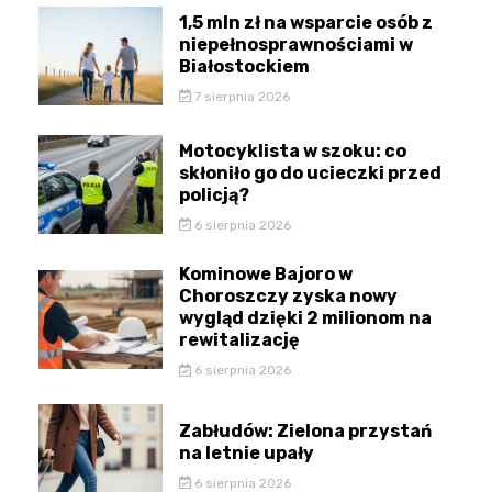
1,5 mln zł na wsparcie osób z
niepełnosprawnościami w
Białostockiem
7 sierpnia 2026
Motocyklista w szoku: co
skłoniło go do ucieczki przed
policją?
6 sierpnia 2026
Kominowe Bajoro w
Choroszczy zyska nowy
wygląd dzięki 2 milionom na
rewitalizację
6 sierpnia 2026
Zabłudów: Zielona przystań
na letnie upały
6 sierpnia 2026