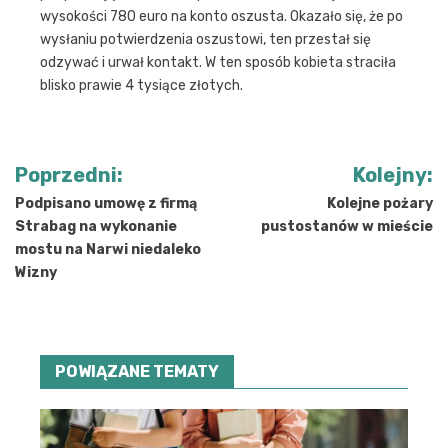
wysokości 780 euro na konto oszusta. Okazało się, że po
wysłaniu potwierdzenia oszustowi, ten przestał się
odzywać i urwał kontakt. W ten sposób kobieta straciła
blisko prawie 4 tysiące złotych.
Nawigacja
Poprzedni:
Kolejny:
wpisu
Podpisano umowę z firmą
Kolejne pożary
Strabag na wykonanie
pustostanów w mieście
mostu na Narwi niedaleko
Wizny
POWIĄZANE TEMATY