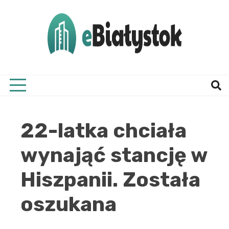
Skip
to
content
Twój informator, Białystok i okolice
eBial
22-latka chciała
wynająć stancję w
Hiszpanii. Została
oszukana