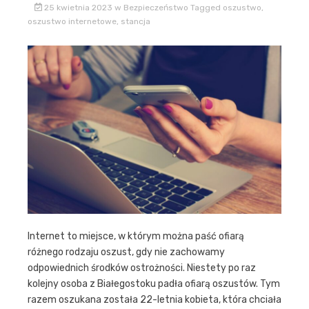
25 kwietnia 2023
w
Bezpieczeństwo
Tagged
oszustwo
,
oszustwo internetowe
,
stancja
Internet to miejsce, w którym można paść ofiarą
różnego rodzaju oszust, gdy nie zachowamy
odpowiednich środków ostrożności. Niestety po raz
kolejny osoba z Białegostoku padła ofiarą oszustów. Tym
razem oszukana została 22-letnia kobieta, która chciała