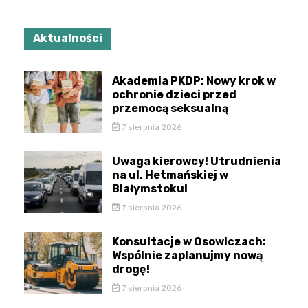
Aktualności
Akademia PKDP: Nowy krok w
ochronie dzieci przed
przemocą seksualną
7 sierpnia 2026
Uwaga kierowcy! Utrudnienia
na ul. Hetmańskiej w
Białymstoku!
7 sierpnia 2026
Konsultacje w Osowiczach:
Wspólnie zaplanujmy nową
drogę!
7 sierpnia 2026