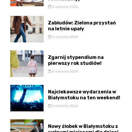
6 sierpnia 2026
Zabłudów: Zielona przystań
na letnie upały
6 sierpnia 2026
Zgarnij stypendium na
pierwszy rok studiów!
6 sierpnia 2026
Najciekawsze wydarzenia w
Białymstoku na ten weekend!
6 sierpnia 2026
Nowy żłobek w Białymstoku z