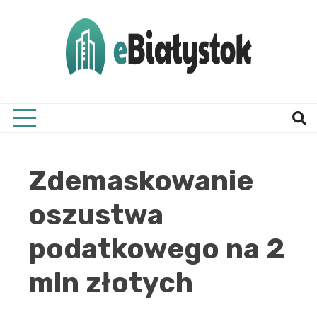
Skip
to
content
Twój informator, Białystok i okolice
eBial
Zdemaskowanie
oszustwa
podatkowego na 2
mln złotych