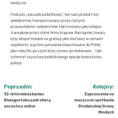
słodycze.
Podczas „karuzeli podatkowej”, ten sam produkt był
wielokrotnie transportowany przez różnych
przewoźników i wielokrotnie fakturowany jako kolejne
transakcje przez różne firmy krajowe. Następnie towary
były eksportowane za granicę jako dostawy w ramach
wspólnoty, a potem ponownie importowane do Polski
jako nabytki, po czym były znowu sprzedawane – taki
schemat oszustwa podatkowego opisuje białostocka
policja.
Nawigacja
Poprzedni:
Kolejny:
wpisu
32-letni mieszkaniec
Zaproszenie na
Białegostoku padł ofiarą
muzyczne spotkanie
oszustwa online
Studenckiej Sceny
Młodych