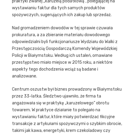
praktyki zwanej „karuzelą podatkową”, polegającej na
wystawianiu faktur dla tych samych produktów
spożywczych, sugerujących ich zakup lub sprzedaż.
Nad gromadzeniem dowodów w tej sprawie czuwała
prokuratura, a za zbieranie materiału dowodowego
odpowiedzialni byli funkcjonariusze Wydziału do Walki z
Przestępczością Gospodarczą Komendy Wojewódzkiej
Policji w Białymstoku. Według ich ustaleń, omawiane
przestępstwo miało miejsce w 2015 roku, a niektóre
aspekty tego dochodzenia wciąż są badane i
analizowane.
Centrum oszustw był biznes prowadzony w Białymstoku
przez 33-latka. Śledztwo ujawniło, że firma ta
angażowała się w praktykę „karuzelowego” obrotu
towarem. W praktyce działanie to polegało na
wystawianiu faktur, które miały potwierdzać fikcyjne
transakcje z artykułami spożywczymi o szybkim obrocie,
takimi jak kawa, energetyki, krem czekoladowy czy