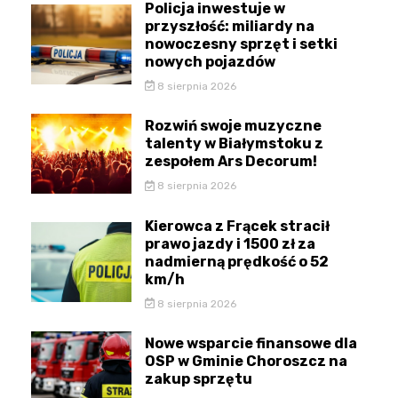
Policja inwestuje w
przyszłość: miliardy na
nowoczesny sprzęt i setki
nowych pojazdów
8 sierpnia 2026
Rozwiń swoje muzyczne
talenty w Białymstoku z
zespołem Ars Decorum!
8 sierpnia 2026
Kierowca z Frącek stracił
prawo jazdy i 1500 zł za
nadmierną prędkość o 52
km/h
8 sierpnia 2026
Nowe wsparcie finansowe dla
OSP w Gminie Choroszcz na
zakup sprzętu