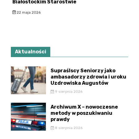
Białostockim Starostwie
22 maja 2026
Aktualności
Supraślscy Seniorzy jako
ambasadorzy zdrowia i uroku
Uzdrowiska Augustów
9 sierpnia 2026
Archiwum X – nowoczesne
metody w poszukiwaniu
prawdy
8 sierpnia 2026