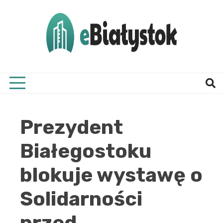
Skip
to
content
Twój informator, Białystok i okolice
eBial
Prezydent
Białegostoku
blokuje wystawę o
Solidarności
przed