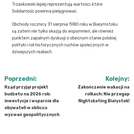
Trzaskowski lepiej reprezentują wartości, które
Solidarność powinna pielęgnować.
Obchody rocznicy 31 sierpnia 1980 roku w Białymstoku
są zatem nie tylko okazją do wspomnień, ale również
punktem zapalnym dyskusji o obecnym stanie polskiej
polityki i roli historycznych ruchów społecznych w
dzisiejszych realiach.
Nawigacja
Poprzedni:
Kolejny:
wpisu
Rząd przyjął projekt
Zakończenie wakacji na
budżetu na 2026 rok:
rolkach: Nie przegap
inwestycje i wsparcie dla
Nightskating Białystok!
obywateli w obliczu
wyzwań geopolitycznych