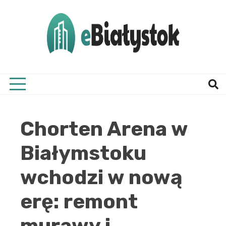
Skip
to
content
Twój informator, Białystok i okolice
eBial
Chorten Arena w
Białymstoku
wchodzi w nową
erę: remont
murawy i