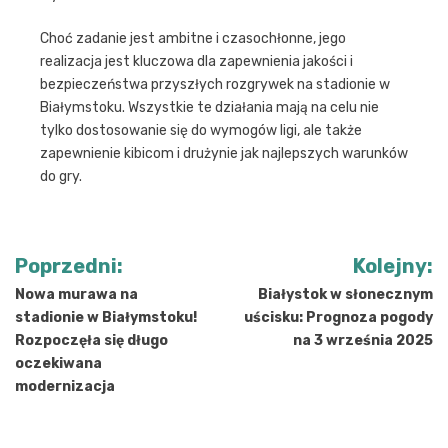
Choć zadanie jest ambitne i czasochłonne, jego
realizacja jest kluczowa dla zapewnienia jakości i
bezpieczeństwa przyszłych rozgrywek na stadionie w
Białymstoku. Wszystkie te działania mają na celu nie
tylko dostosowanie się do wymogów ligi, ale także
zapewnienie kibicom i drużynie jak najlepszych warunków
do gry.
Nawigacja
Poprzedni:
Kolejny:
wpisu
Nowa murawa na
Białystok w słonecznym
stadionie w Białymstoku!
uścisku: Prognoza pogody
Rozpoczęła się długo
na 3 września 2025
oczekiwana
modernizacja