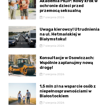
Akademia PKDP: Nowy krok w
ochronie dzieci przed
przemocą seksualną
7 sierpnia 2026
Uwaga kierowcy! Utrudnienia
na ul. Hetmańskiej w
Białymstoku!
7 sierpnia 2026
Konsultacje w Osowiczach:
Wspólnie zaplanujmy nową
drogę!
7 sierpnia 2026
1,5 mln zł na wsparcie osób z
niepełnosprawnościami w
Białostockiem
7 sierpnia 2026