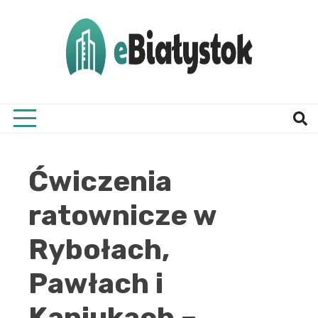
Skip
to
content
Twój informator, Białystok i okolice
eBial
Ćwiczenia
ratownicze w
Rybołach,
Pawłach i
Kaniukach –