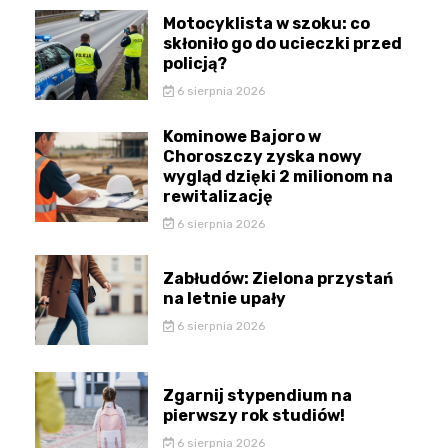
Motocyklista w szoku: co
skłoniło go do ucieczki przed
policją?
6 sierpnia 2026
Kominowe Bajoro w
Choroszczy zyska nowy
wygląd dzięki 2 milionom na
rewitalizację
6 sierpnia 2026
Zabłudów: Zielona przystań
na letnie upały
6 sierpnia 2026
Zgarnij stypendium na
pierwszy rok studiów!
6 sierpnia 2026