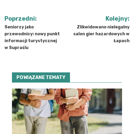
Nawigacja
Poprzedni:
Kolejny:
wpisu
Seniorzy jako
Zlikwidowano nielegalny
przewodnicy: nowy punkt
salon gier hazardowych w
informacji turystycznej
Łapach
w Supraślu
POWIĄZANE TEMATY